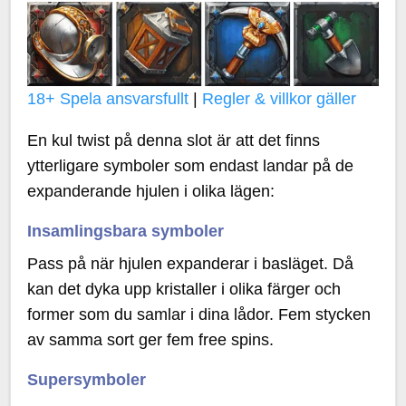
18+ Spela ansvarsfullt
|
Regler & villkor gäller
En kul twist på denna slot är att det finns
ytterligare symboler som endast landar på de
expanderande hjulen i olika lägen:
Insamlingsbara symboler
Pass på när hjulen expanderar i basläget. Då
kan det dyka upp kristaller i olika färger och
former som du samlar i dina lådor. Fem stycken
av samma sort ger fem free spins.
Supersymboler