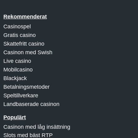
Rekommenderat
Casinospel
Gratis casino
Skattefritt casino
Casinon med Swish
Live casino
Mobilcasino
Blackjack
Betalningsmetoder
Speltillverkare
Landbaserade casinon
Populärt
Casinon med låg insättning
Slots med bäst RTP