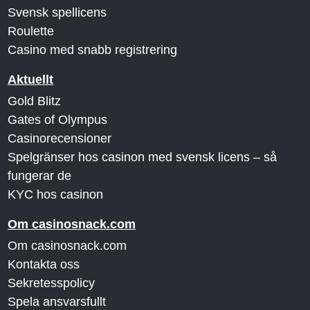
Svensk spellicens
Roulette
Casino med snabb registrering
Aktuellt
Gold Blitz
Gates of Olympus
Casinorecensioner
Spelgränser hos casinon med svensk licens – så
fungerar de
KYC hos casinon
Om casinosnack.com
Om casinosnack.com
Kontakta oss
Sekretesspolicy
Spela ansvarsfullt