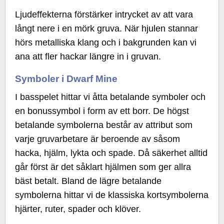
Ljudeffekterna förstärker intrycket av att vara
långt nere i en mörk gruva. När hjulen stannar
hörs metalliska klang och i bakgrunden kan vi
ana att fler hackar längre in i gruvan.
Symboler i Dwarf Mine
I basspelet hittar vi åtta betalande symboler och
en bonussymbol i form av ett borr. De högst
betalande symbolerna består av attribut som
varje gruvarbetare är beroende av såsom
hacka, hjälm, lykta och spade. Då säkerhet alltid
går först är det såklart hjälmen som ger allra
bäst betalt. Bland de lägre betalande
symbolerna hittar vi de klassiska kortsymbolerna
hjärter, ruter, spader och klöver.