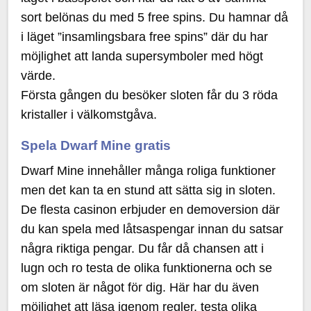
sort belönas du med 5 free spins. Du hamnar då
i läget ”insamlingsbara free spins” där du har
möjlighet att landa supersymboler med högt
värde.
Första gången du besöker sloten får du 3 röda
kristaller i välkomstgåva.
Spela Dwarf Mine gratis
Dwarf Mine innehåller många roliga funktioner
men det kan ta en stund att sätta sig in sloten.
De flesta casinon erbjuder en demoversion där
du kan spela med låtsaspengar innan du satsar
några riktiga pengar. Du får då chansen att i
lugn och ro testa de olika funktionerna och se
om sloten är något för dig. Här har du även
möjlighet att läsa igenom regler, testa olika