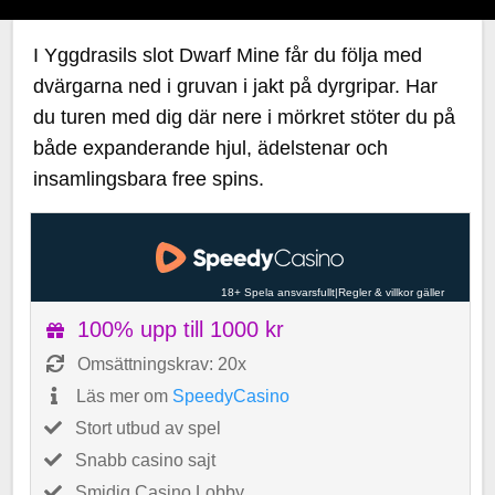
I Yggdrasils slot Dwarf Mine får du följa med
dvärgarna ned i gruvan i jakt på dyrgripar. Har
du turen med dig där nere i mörkret stöter du på
både expanderande hjul, ädelstenar och
insamlingsbara free spins.
18+ Spela ansvarsfullt
|
Regler & villkor gäller
100% upp till 1000 kr
Omsättningskrav: 20x
Läs mer om
SpeedyCasino
Stort utbud av spel
Snabb casino sajt
Smidig Casino Lobby