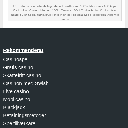
18+ | Nya kunder erbjuds följande välkomstbonus: 300%. Maxbonus 600 kr på
Casino/Live-Casino. Min. ins. 100kr. Omskrav. 20x i Casino & Live Casino. Max
insats: 50 kr. Spela ansvarsfullt | stödlinjen.se | spelpaus.se | Regler och Villkor för
bonus
Rekommenderat
Casinospel
Gratis casino
Skattefritt casino
Casinon med Swish
Live casino
Mobilcasino
Blackjack
Betalningsmetoder
Speltillverkare