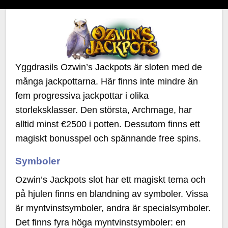
Yggdrasils Ozwin’s Jackpots är sloten med de
många jackpottarna. Här finns inte mindre än
fem progressiva jackpottar i olika
storleksklasser. Den största, Archmage, har
alltid minst €2500 i potten. Dessutom finns ett
magiskt bonusspel och spännande free spins.
Symboler
Ozwin’s Jackpots slot har ett magiskt tema och
på hjulen finns en blandning av symboler. Vissa
är myntvinstsymboler, andra är specialsymboler.
Det finns fyra höga myntvinstsymboler: en