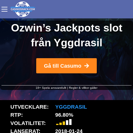
Ozwin’s Jackpots slot
från Yggdrasil
Gå till Casumo
18+ Spela ansvarsfullt
|
Regler & villkor gäller
UTVECKLARE:
YGGDRASIL
RTP:
96.80%
VOLATILITET:
LANSERAT:
2018-01-24