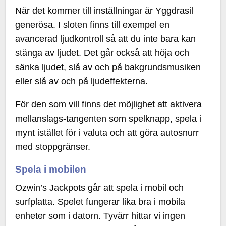
När det kommer till inställningar är Yggdrasil
generösa. I sloten finns till exempel en
avancerad ljudkontroll så att du inte bara kan
stänga av ljudet. Det går också att höja och
sänka ljudet, slå av och på bakgrundsmusiken
eller slå av och på ljudeffekterna.
För den som vill finns det möjlighet att aktivera
mellanslags-tangenten som spelknapp, spela i
mynt istället för i valuta och att göra autosnurr
med stoppgränser.
Spela i mobilen
Ozwin’s Jackpots går att spela i mobil och
surfplatta. Spelet fungerar lika bra i mobila
enheter som i datorn. Tyvärr hittar vi ingen