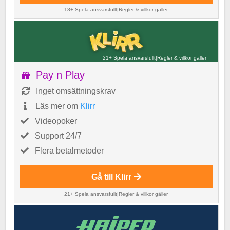
18+ Spela ansvarsfullt
|
Regler & villkor gäller
21+ Spela ansvarsfullt
|
Regler & villkor gäller
Pay n Play
Inget omsättningskrav
Läs mer om
Klirr
Videopoker
Support 24/7
Flera betalmetoder
Gå till Klirr
21+ Spela ansvarsfullt
|
Regler & villkor gäller