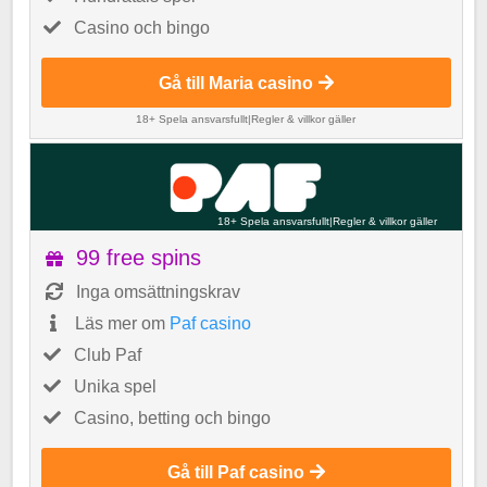
Casino och bingo
Gå till Maria casino
18+ Spela ansvarsfullt
|
Regler & villkor gäller
18+ Spela ansvarsfullt
|
Regler & villkor gäller
99 free spins
Inga omsättningskrav
Läs mer om
Paf casino
Club Paf
Unika spel
Casino, betting och bingo
Gå till Paf casino