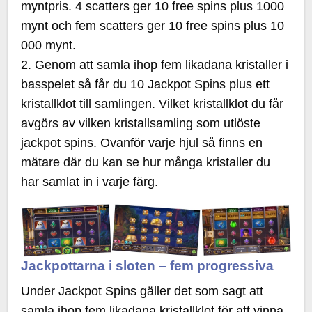
myntpris. 4 scatters ger 10 free spins plus 1000
mynt och fem scatters ger 10 free spins plus 10
000 mynt.
Genom att samla ihop fem likadana kristaller i
basspelet så får du 10 Jackpot Spins plus ett
kristallklot till samlingen. Vilket kristallklot du får
avgörs av vilken kristallsamling som utlöste
jackpot spins. Ovanför varje hjul så finns en
mätare där du kan se hur många kristaller du
har samlat in i varje färg.
Jackpottarna i sloten – fem progressiva
Under Jackpot Spins gäller det som sagt att
samla ihop fem likadana kristallklot för att vinna