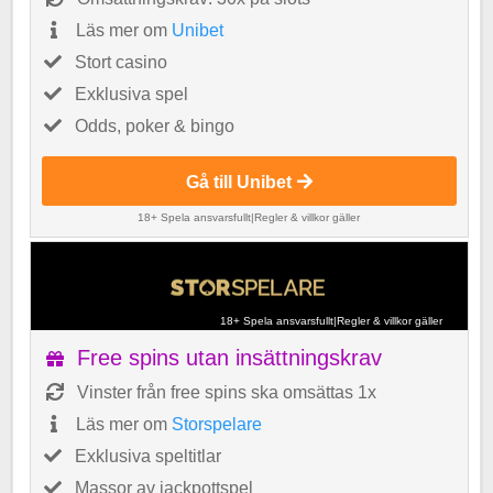
Läs mer om
Unibet
Stort casino
Exklusiva spel
Odds, poker & bingo
Gå till Unibet
18+ Spela ansvarsfullt
|
Regler & villkor gäller
18+ Spela ansvarsfullt
|
Regler & villkor gäller
Free spins utan insättningskrav
Vinster från free spins ska omsättas 1x
Läs mer om
Storspelare
Exklusiva speltitlar
Massor av jackpottspel