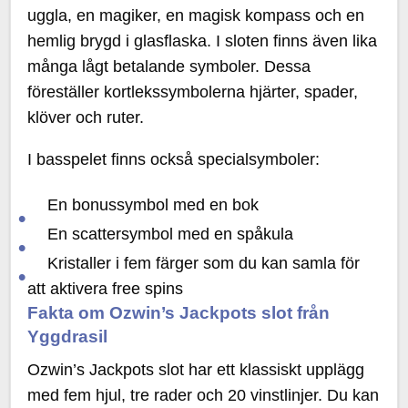
uggla, en magiker, en magisk kompass och en
hemlig brygd i glasflaska. I sloten finns även lika
många lågt betalande symboler. Dessa
föreställer kortlekssymbolerna hjärter, spader,
klöver och ruter.
I basspelet finns också specialsymboler:
En bonussymbol med en bok
En scattersymbol med en spåkula
Kristaller i fem färger som du kan samla för
att aktivera free spins
Fakta om Ozwin’s Jackpots slot från
Yggdrasil
Ozwin’s Jackpots slot har ett klassiskt upplägg
med fem hjul, tre rader och 20 vinstlinjer. Du kan