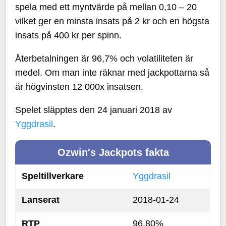
spela med ett myntvärde på mellan 0,10 – 20
vilket ger en minsta insats på 2 kr och en högsta
insats på 400 kr per spinn.
Återbetalningen är 96,7% och volatiliteten är
medel. Om man inte räknar med jackpottarna så
är högvinsten 12 000x insatsen.
Spelet släpptes den 24 januari 2018 av
Yggdrasil
.
Ozwin's Jackpots fakta
Speltillverkare
Yggdrasil
Lanserat
2018-01-24
RTP
96.80%