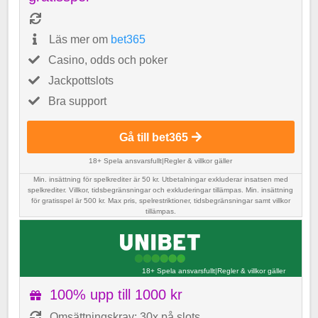
Läs mer om
bet365
Casino, odds och poker
Jackpottslots
Bra support
Gå till bet365
18+ Spela ansvarsfullt
|
Regler & villkor gäller
Min. insättning för spelkrediter är 50 kr. Utbetalningar exkluderar insatsen med
spelkrediter. Villkor, tidsbegränsningar och exkluderingar tillämpas. Min. insättning
för gratisspel är 500 kr. Max pris, spelrestriktioner, tidsbegränsningar samt villkor
tillämpas.
18+ Spela ansvarsfullt
|
Regler & villkor gäller
100% upp till 1000 kr
Omsättningskrav: 30x på slots