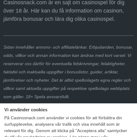
Casinosnack.com är en sajt om casinospel för dig
över 18 år. Här kan du få information om casinon,
jämföra bonusar och lära dig olika casinospel.
Sidan innehåller annons- och affiliatelänkar. Erbjudanden, bonusar,
odds, villkor och annan information kan ändras med kort varsel. Vi
reserverar oss därför för eventuella felskrivningar, felaktigheter,
faktafel och inaktuella uppgifter i bonuslistor, guider, artiklar,
jämförelser och nyheter. Det är alltid spelbolagets egna regler och
villkor samt aktuella uppgifter på respektive spelbolags webbplats
som gäller. 18+ Spela ansvarsfullt.
På Casinosnack.com använder vi cookies för att förbättra din
surfupplevelse, analysera vår trafik och visa innehåll som är
relevant för dig. Genom att klicka på ”Acceptera alla” samtycker