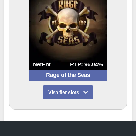
NetEnt
RTP: 96.04%
Rage of the Seas
Visa fler slots