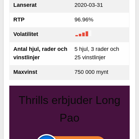
Lanserat
2020-03-31
RTP
96.96%
Volatilitet
Antal hjul, rader och
5 hjul, 3 rader och
vinstlinjer
25 vinstlinjer
Maxvinst
750 000 mynt
Thrills erbjuder Long
Pao