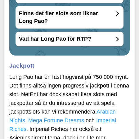
Finns det fler slots som liknar
Long Pao?
Vad har Long Pao för RTP?
Jackpott
Long Pao har en fast högvinst på 750 000 mynt.
Det finns alltså ingen progressiv jackpott i denna
slot. NetEnt har dock skapat flera slots med
jackpottar så är du intresserad av att spela
jackpottslots kan vi rekommendera
Arabian
Nights
,
Mega Fortune Dreams
och
Imperial
Riches
. Imperial Riches har också ett
Asieninspirerat tema, dock i en lite mer