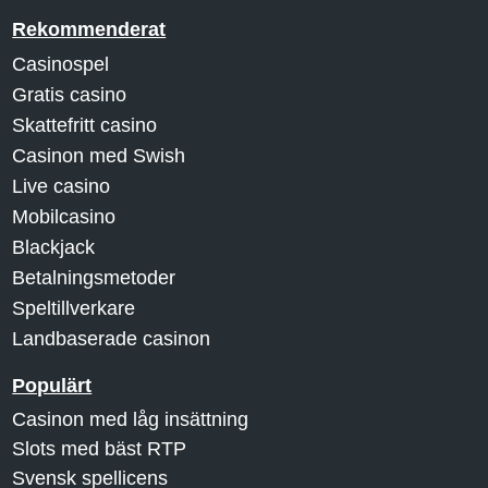
Rekommenderat
Casinospel
Gratis casino
Skattefritt casino
Casinon med Swish
Live casino
Mobilcasino
Blackjack
Betalningsmetoder
Speltillverkare
Landbaserade casinon
Populärt
Casinon med låg insättning
Slots med bäst RTP
Svensk spellicens