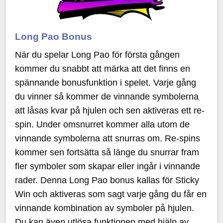
Long Pao Bonus
När du spelar Long Pao för första gången
kommer du snabbt att märka att det finns en
spännande bonusfunktion i spelet. Varje gång
du vinner så kommer de vinnande symbolerna
att låsas kvar på hjulen och sen aktiveras ett re-
spin. Under omsnurret kommer alla utom de
vinnande symbolerna att snurras om. Re-spins
kommer sen fortsätta så länge du snurrar fram
fler symboler som skapar eller ingår i vinnande
rader. Denna Long Pao bonus kallas för Sticky
Win och aktiveras som sagt varje gång du får en
vinnande kombination av symboler på hjulen.
Du kan även utlösa funktionen med hjälp av