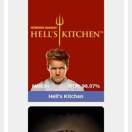
NetEnt
RTP: 96.07%
Hell's Kitchen