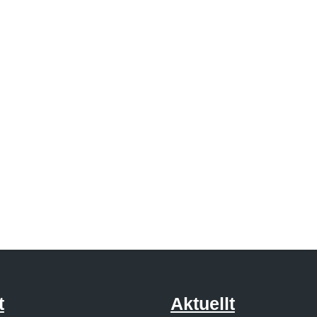
t
Aktuellt