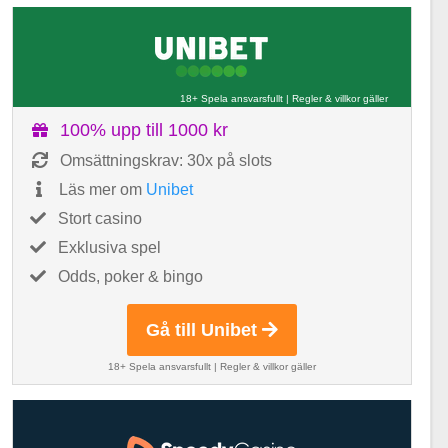
18+ Spela ansvarsfullt
|
Regler & villkor gäller
100% upp till 1000 kr
Omsättningskrav: 30x på slots
Läs mer om
Unibet
Stort casino
Exklusiva spel
Odds, poker & bingo
Gå till Unibet
18+ Spela ansvarsfullt
|
Regler & villkor gäller