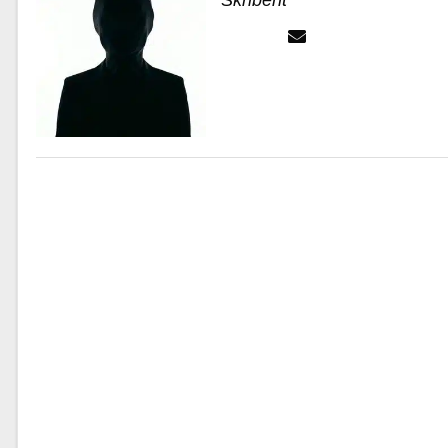
Skribent