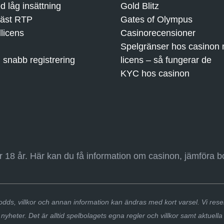
 låg insättning
Gold Blitz
bäst RTP
Gates of Olympus
licens
Casinorecensioner
Spelgränser hos casinon
snabb registrering
licens – så fungerar de
KYC hos casinon
 18 år. Här kan du få information om casinon, jämföra bo
dds, villkor och annan information kan ändras med kort varsel. Vi reserve
och nyheter. Det är alltid spelbolagets egna regler och villkor samt aktue