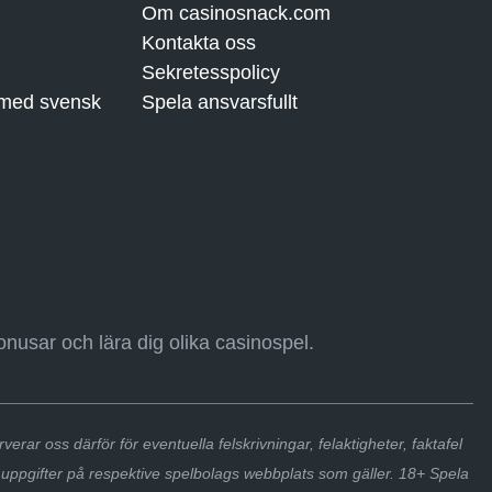
Om casinosnack.com
Kontakta oss
Sekretesspolicy
 med svensk
Spela ansvarsfullt
nusar och lära dig olika casinospel.
rar oss därför för eventuella felskrivningar, felaktigheter, faktafel
lla uppgifter på respektive spelbolags webbplats som gäller. 18+ Spela