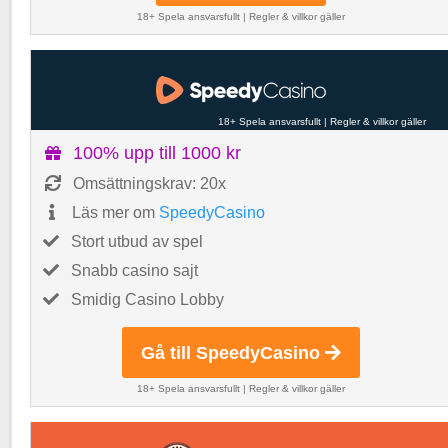
18+ Spela ansvarsfullt
|
Regler & villkor gäller
18+ Spela ansvarsfullt
|
Regler & villkor gäller
100% upp till 1000 kr
Omsättningskrav: 20x
Läs mer om
SpeedyCasino
Stort utbud av spel
Snabb casino sajt
Smidig Casino Lobby
Gå till SpeedyCasino
18+ Spela ansvarsfullt
|
Regler & villkor gäller