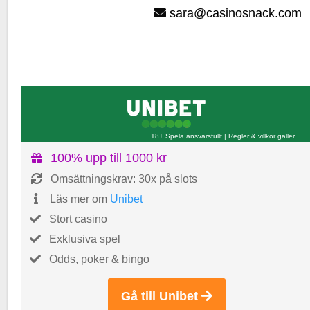
sara@casinosnack.com
18+ Spela ansvarsfullt
|
Regler & villkor gäller
100% upp till 1000 kr
Omsättningskrav: 30x på slots
Läs mer om
Unibet
Stort casino
Exklusiva spel
Odds, poker & bingo
Gå till Unibet