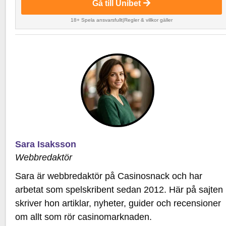
Gå till Unibet
18+ Spela ansvarsfullt
|
Regler & villkor gäller
Sara Isaksson
Webbredaktör
Sara är webbredaktör på Casinosnack och har
arbetat som spelskribent sedan 2012. Här på sajten
skriver hon artiklar, nyheter, guider och recensioner
om allt som rör casinomarknaden.