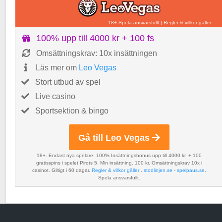
18+ Spela ansvarsfullt
|
Regler & villkor gäller
100% upp till 4000 kr + 100 fs
Omsättningskrav: 10x insättningen
Läs mer om
Leo Vegas
Stort utbud av spel
Live casino
Sportsektion & bingo
Gå till Leo Vegas
18+. Endast nya spelare. 100% Insättningsbonus upp till 4000 kr. + 100
gratisspins i spelet Pirots 5. Min insättning. 100 kr. Omsättningskrav 10x i
casinot. Giltigt i 60 dagar.
Regler & villkor gäller
.
stodlinjen.se
-
spelpaus.se
.
Spela ansvarsfullt.