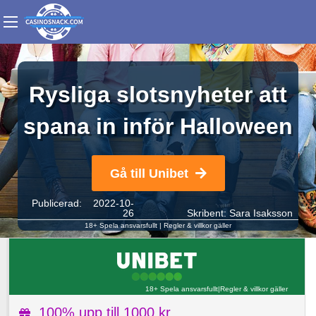
Rysliga slotsnyheter att
spana in inför Halloween
Gå till Unibet
Publicerad: 2022-10-
26
Skribent:
Sara Isaksson
18+ Spela ansvarsfullt
|
Regler & villkor gäller
18+ Spela ansvarsfullt
|
Regler & villkor gäller
100% upp till 1000 kr