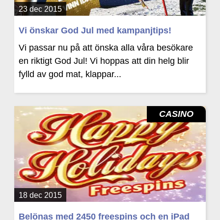
23 dec 2015
Vi önskar God Jul med kampanjtips!
Vi passar nu på att önska alla våra besökare
en riktigt God Jul! Vi hoppas att din helg blir
fylld av god mat, klappar...
CASINO
18 dec 2015
Belönas med 2450 freespins och en iPad