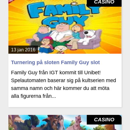
CASINO
13 jan 2016
Turnering på sloten Family Guy slot
Family Guy från IGT kommit till Unibet!
Spelautomaten baserar sig på kultserien med
samma namn och här kommer du att möta
alla figurerna från...
CASINO