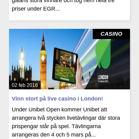
galans stora vinnare och tog hem hela tre
priser under EGR...
CASINO
02 feb 2016
Vinn stort på live casino i London!
Under Unibet Open kommer Unibet att
arrangera två stycken livetävlingar där stora
prispengar står på spel. Tävlingarna
arrangeras den 4 och 5 mars på...