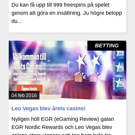
Du kan få upp till 999 freespins på spelet
genom att göra en insättning. Ju högre belopp
du...
BETTING
04 feb 2016
Leo Vegas blev årets casino!
Nyligen höll EGR (eGaming Review) galan
EGR Nordic Rewards och Leo Vegas blev