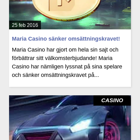
25 feb 2016
Maria Casino sänker omsättningskravet!
Maria Casino har gjort om hela sin sajt och
förbättrar sitt välkomsterbjudande! Maria
Casino har nämligen lyssnat på sina spelare
och sänker omsättningskravet på...
CASINO