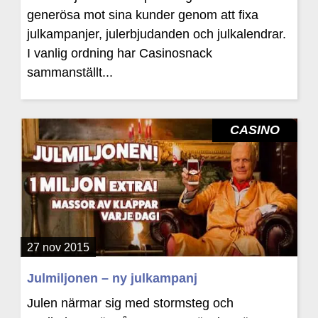
generösa mot sina kunder genom att fixa
julkampanjer, julerbjudanden och julkalendrar.
I vanlig ordning har Casinosnack
sammanställt...
CASINO
27 nov 2015
Julmiljonen – ny julkampanj
Julen närmar sig med stormsteg och