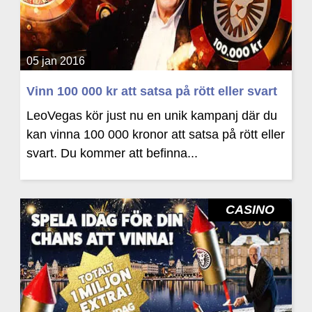
05 jan 2016
Vinn 100 000 kr att satsa på rött eller svart
LeoVegas kör just nu en unik kampanj där du
kan vinna 100 000 kronor att satsa på rött eller
svart. Du kommer att befinna...
CASINO