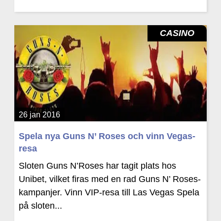
CASINO
26 jan 2016
Spela nya Guns N’ Roses och vinn Vegas-
resa
Sloten Guns N’Roses har tagit plats hos
Unibet, vilket firas med en rad Guns N’ Roses-
kampanjer. Vinn VIP-resa till Las Vegas Spela
på sloten...