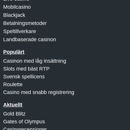
Mobilcasino
Blackjack
Betalningsmetoder
Speltillverkare
Landbaserade casinon
Populärt
Casinon med låg insättning
Slots med bäst RTP
Svensk spellicens
Roulette
Casino med snabb registrering
Aktuellt
Gold Blitz
Gates of Olympus
Casinorecensioner