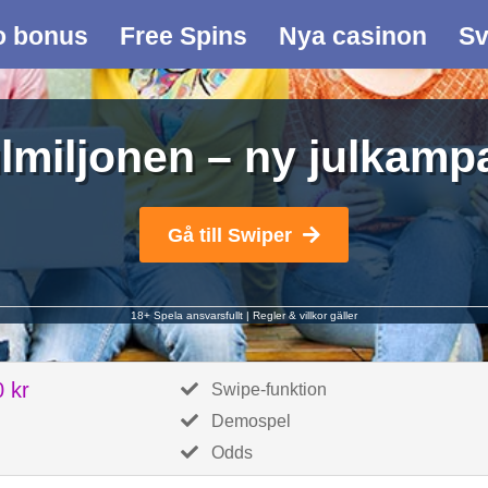
o bonus
Free Spins
Nya casinon
Sv
lmiljonen – ny julkamp
Gå till Swiper
18+ Spela ansvarsfullt
|
Regler & villkor gäller
0 kr
Swipe-funktion
Demospel
Odds