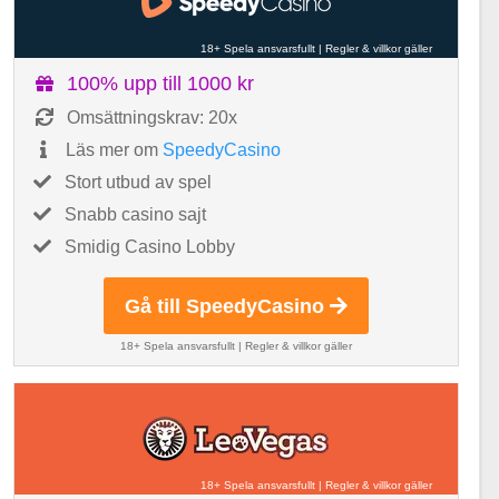
18+ Spela ansvarsfullt
|
Regler & villkor gäller
100% upp till 1000 kr
Omsättningskrav: 20x
Läs mer om
SpeedyCasino
Stort utbud av spel
Snabb casino sajt
Smidig Casino Lobby
Gå till SpeedyCasino
18+ Spela ansvarsfullt
|
Regler & villkor gäller
18+ Spela ansvarsfullt
|
Regler & villkor gäller