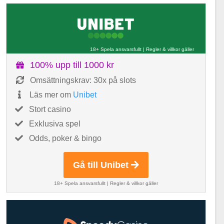
18+ Spela ansvarsfullt
|
Regler & villkor gäller
100% upp till 1000 kr
Omsättningskrav: 30x på slots
Läs mer om
Unibet
Stort casino
Exklusiva spel
Odds, poker & bingo
Gå till Unibet
18+ Spela ansvarsfullt
|
Regler & villkor gäller