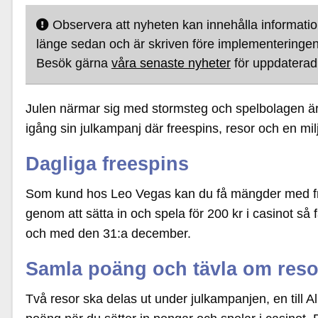
Observera att nyheten kan innehålla information
länge sedan och är skriven före implementeringen
Besök gärna
våra senaste nyheter
för uppdaterad 
Julen närmar sig med stormsteg och spelbolagen är
igång sin julkampanj där freespins, resor och en mil
Dagliga freespins
Som kund hos Leo Vegas kan du få mängder med fre
genom att sätta in och spela för 200 kr i casinot så f
och med den 31:a december.
Samla poäng och tävla om reso
Två resor ska delas ut under julkampanjen, en till Al