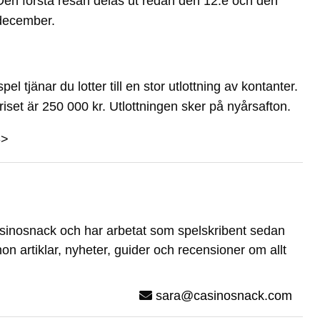
 Den första resan delas ut redan den 12:e och den
 december.
 tjänar du lotter till en stor utlottning av kontanter.
priset är 250 000 kr. Utlottningen sker på nyårsafton.
->
sinosnack och har arbetat som spelskribent sedan
on artiklar, nyheter, guider och recensioner om allt
sara@casinosnack.com