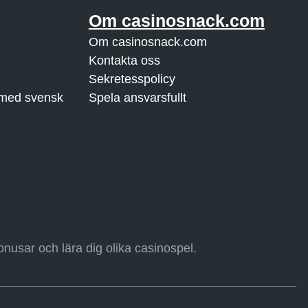
Om casinosnack.com
Om casinosnack.com
Kontakta oss
Sekretesspolicy
 med svensk
Spela ansvarsfullt
nusar och lära dig olika casinospel.