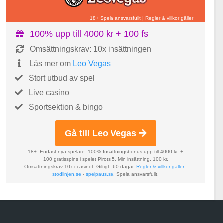
18+ Spela ansvarsfullt
|
Regler & villkor gäller
100% upp till 4000 kr + 100 fs
Omsättningskrav: 10x insättningen
Läs mer om
Leo Vegas
Stort utbud av spel
Live casino
Sportsektion & bingo
Gå till Leo Vegas
18+. Endast nya spelare. 100% Insättningsbonus upp till 4000 kr. +
100 gratisspins i spelet Pirots 5. Min insättning. 100 kr.
Omsättningskrav 10x i casinot. Giltigt i 60 dagar.
Regler & villkor gäller
.
stodlinjen.se
-
spelpaus.se
. Spela ansvarsfullt.