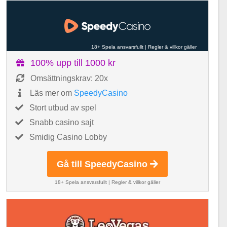
18+ Spela ansvarsfullt
|
Regler & villkor gäller
100% upp till 1000 kr
Omsättningskrav: 20x
Läs mer om
SpeedyCasino
Stort utbud av spel
Snabb casino sajt
Smidig Casino Lobby
Gå till SpeedyCasino
18+ Spela ansvarsfullt
|
Regler & villkor gäller