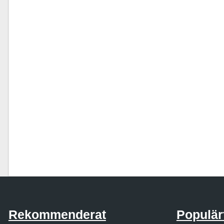
Rekommenderat
Populär