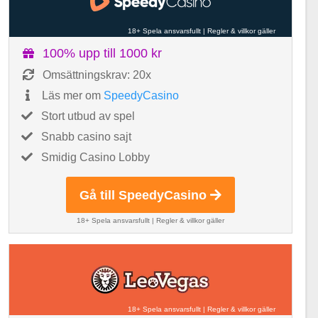
18+ Spela ansvarsfullt
|
Regler & villkor gäller
100% upp till 1000 kr
Omsättningskrav: 20x
Läs mer om
SpeedyCasino
Stort utbud av spel
Snabb casino sajt
Smidig Casino Lobby
Gå till SpeedyCasino
18+ Spela ansvarsfullt
|
Regler & villkor gäller
18+ Spela ansvarsfullt
|
Regler & villkor gäller