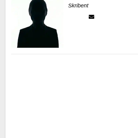
Skribent