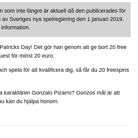
 som inte längre är aktuell då den publicerades för
 av Sveriges nya spelreglering den 1 januari 2019.
information.
 Patricks Day! Det gör han genom att ge bort 20 free
uest för minst 20 euro.
 spela för att kvalificera dig, så får du 20 freespins
ska karaktären Gonzalo Pizarro? Gonzos mål är att
 nu kan du hjälpa honom.