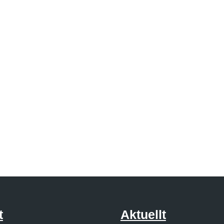
t
Aktuellt