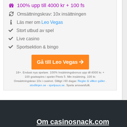
100% upp till 4000 kr + 100 fs
Omsättningskrav: 10x insättningen
Läs mer om
Leo Vegas
Stort utbud av spel
Live casino
Sportsektion & bingo
Gå till Leo Vegas
18+. Endast nya spelare. 100% Insättningsbonus upp till 4000 kr. +
100 gratisspins i spelet Pirots 5. Min insättning. 100 kr.
Omsättningskrav 10x i casinot. Giltigt i 60 dagar.
Regler & villkor gäller
.
stodlinjen.se
-
spelpaus.se
. Spela ansvarsfullt.
Om casinosnack.com