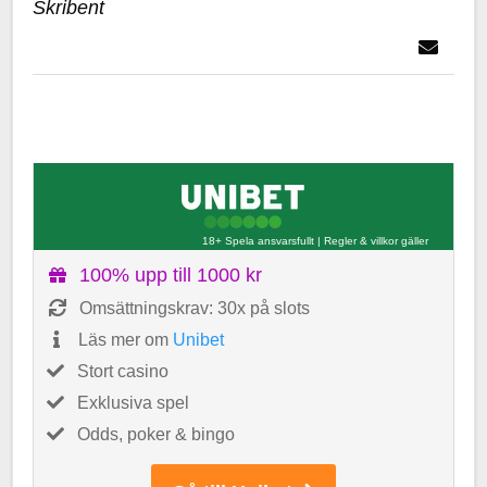
Skribent
18+ Spela ansvarsfullt
|
Regler & villkor gäller
100% upp till 1000 kr
Omsättningskrav: 30x på slots
Läs mer om
Unibet
Stort casino
Exklusiva spel
Odds, poker & bingo