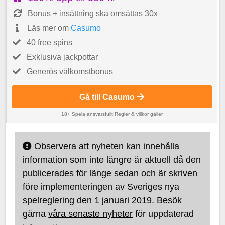
Bonus + insättning ska omsättas 30x
Läs mer om
Casumo
40 free spins
Exklusiva jackpottar
Generös välkomstbonus
Gå till Casumo
18+ Spela ansvarsfullt
|
Regler & villkor gäller
Observera att nyheten kan innehålla
information som inte längre är aktuell då den
publicerades för länge sedan och är skriven
före implementeringen av Sveriges nya
spelreglering den 1 januari 2019. Besök
gärna
våra senaste nyheter
för uppdaterad