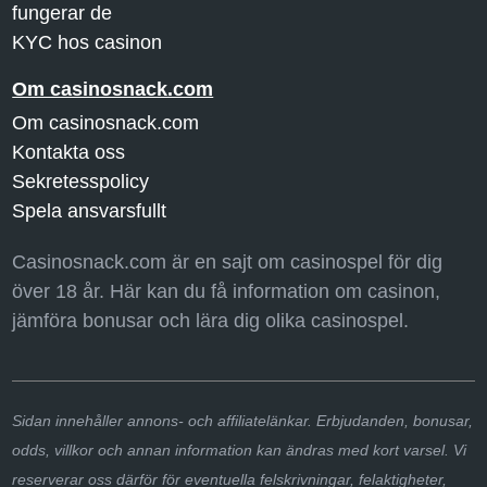
fungerar de
KYC hos casinon
Om casinosnack.com
Om casinosnack.com
Kontakta oss
Sekretesspolicy
Spela ansvarsfullt
Casinosnack.com är en sajt om casinospel för dig
över 18 år. Här kan du få information om casinon,
jämföra bonusar och lära dig olika casinospel.
Sidan innehåller annons- och affiliatelänkar. Erbjudanden, bonusar,
odds, villkor och annan information kan ändras med kort varsel. Vi
reserverar oss därför för eventuella felskrivningar, felaktigheter,