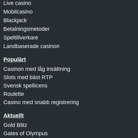
Live casino
Mobilcasino
Blackjack
Betalningsmetoder
Speltillverkare
Landbaserade casinon
Populärt
Casinon med låg insättning
Slots med bäst RTP
Svensk spellicens
Roulette
Casino med snabb registrering
Aktuellt
Gold Blitz
Gates of Olympus