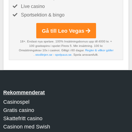
Live casino
Sportsektion & bingo
Gå till Leo Vegas
18+. Endast nya spelare. 100% Insättningsbonus upp till 4000 kr. +
100 gratisspins i spelet Pirots 5. Min insättning. 100 kr.
Omsättningskrav 10x i casinot. Giltigt i 60 dagar.
Regler & villkor gäller
.
stodlinjen.se
-
spelpaus.se
. Spela ansvarsfullt.
Rekommenderat
Casinospel
Gratis casino
Skattefritt casino
Casinon med Swish