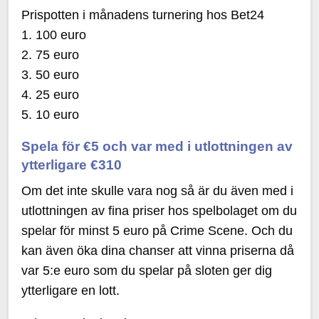
Prispotten i månadens turnering hos Bet24
1. 100 euro
2. 75 euro
3. 50 euro
4. 25 euro
5. 10 euro
Spela för €5 och var med i utlottningen av
ytterligare €310
Om det inte skulle vara nog så är du även med i
utlottningen av fina priser hos spelbolaget om du
spelar för minst 5 euro på Crime Scene. Och du
kan även öka dina chanser att vinna priserna då
var 5:e euro som du spelar på sloten ger dig
ytterligare en lott.