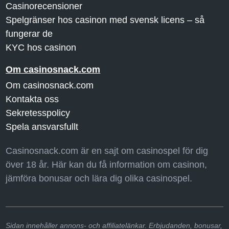
Casinorecensioner
Spelgränser hos casinon med svensk licens – så
fungerar de
KYC hos casinon
Om casinosnack.com
Om casinosnack.com
Kontakta oss
Sekretesspolicy
Spela ansvarsfullt
Casinosnack.com är en sajt om casinospel för dig
över 18 år. Här kan du få information om casinon,
jämföra bonusar och lära dig olika casinospel.
Sidan innehåller annons- och affiliatelänkar. Erbjudanden, bonusar,