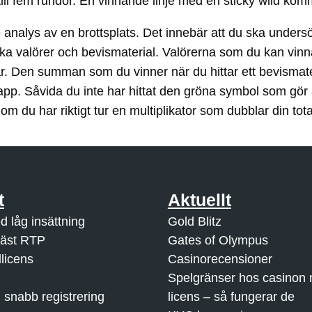
till fem rundor. En vinnande linje med en sticky wild kom
 analys av en brottsplats. Det innebär att du ska under
ka valörer och bevismaterial. Valörerna som du kan vinn
r. Den summan som du vinner när du hittar ett bevismateri
app. Såvida du inte har hittat den gröna symbol som gör 
m du har riktigt tur en multiplikator som dubblar din tota
t
Aktuellt
 låg insättning
Gold Blitz
bäst RTP
Gates of Olympus
licens
Casinorecensioner
Spelgränser hos casinon
snabb registrering
licens – så fungerar de