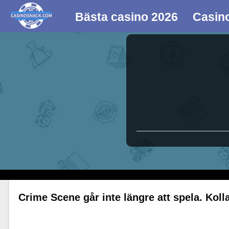
Bästa casino 2026
Casin
Crime Scene går inte längre att spela. Koll