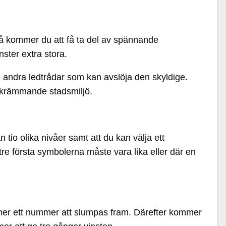
 kommer du att få ta del av spännande
ster extra stora.
h andra ledtrådar som kan avslöja den skyldige.
 skrämmande stadsmiljö.
tio olika nivåer samt att du kan välja ett
tre första symbolerna måste vara lika eller där en
kommer ett nummer att slumpas fram. Därefter kommer