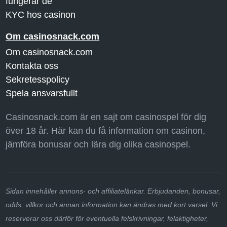
fungerar de
KYC hos casinon
Om casinosnack.com
Om casinosnack.com
Kontakta oss
Sekretesspolicy
Spela ansvarsfullt
Casinosnack.com är en sajt om casinospel för dig
över 18 år. Här kan du få information om casinon,
jämföra bonusar och lära dig olika casinospel.
Sidan innehåller annons- och affiliatelänkar. Erbjudanden, bonusar,
odds, villkor och annan information kan ändras med kort varsel. Vi
reserverar oss därför för eventuella felskrivningar, felaktigheter,