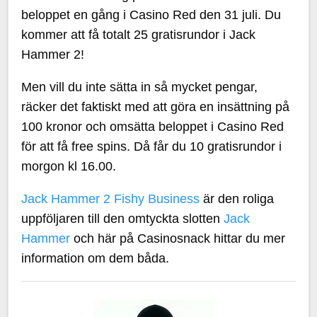
beloppet en gång i Casino Red den 31 juli. Du
kommer att få totalt 25 gratisrundor i Jack
Hammer 2!
Men vill du inte sätta in så mycket pengar,
räcker det faktiskt med att göra en insättning på
100 kronor och omsätta beloppet i Casino Red
för att få free spins. Då får du 10 gratisrundor i
morgon kl 16.00.
Jack Hammer 2 Fishy Business
är den roliga
uppföljaren till den omtyckta slotten
Jack
Hammer
och här på Casinosnack hittar du mer
information om dem båda.