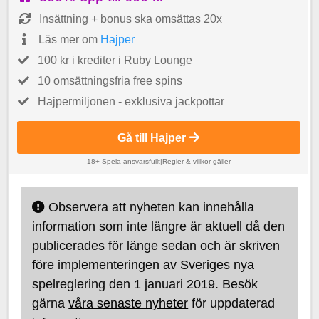
Insättning + bonus ska omsättas 20x
Läs mer om
Hajper
100 kr i krediter i Ruby Lounge
10 omsättningsfria free spins
Hajpermiljonen - exklusiva jackpottar
Gå till Hajper
18+ Spela ansvarsfullt
|
Regler & villkor gäller
Observera att nyheten kan innehålla
information som inte längre är aktuell då den
publicerades för länge sedan och är skriven
före implementeringen av Sveriges nya
spelreglering den 1 januari 2019. Besök
gärna
våra senaste nyheter
för uppdaterad