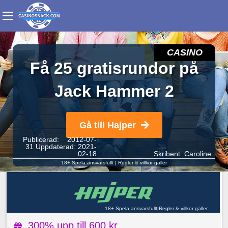
CASINO
Få 25 gratisrundor på
Jack Hammer 2
Gå till Hajper
Publicerad: 2012-07-
31
Uppdaterad: 2021-
02-18
Skribent:
Caroline
18+ Spela ansvarsfullt
|
Regler & villkor gäller
18+ Spela ansvarsfullt
|
Regler & villkor gäller
300% upp till 600 kr