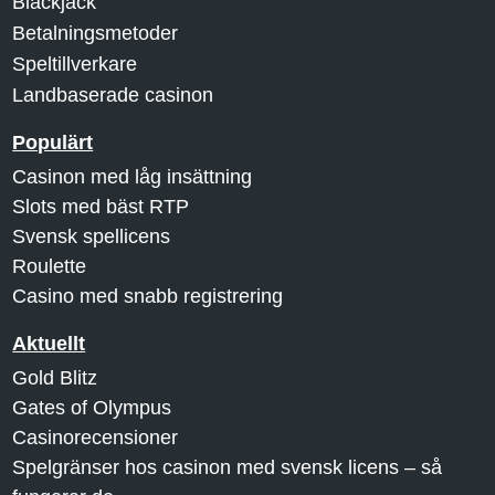
Blackjack
Betalningsmetoder
Speltillverkare
Landbaserade casinon
Populärt
Casinon med låg insättning
Slots med bäst RTP
Svensk spellicens
Roulette
Casino med snabb registrering
Aktuellt
Gold Blitz
Gates of Olympus
Casinorecensioner
Spelgränser hos casinon med svensk licens – så