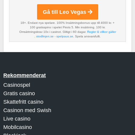
Gå till Leo Vegas
18+. Endast nya spelare. 100% Insättningsbonus upp till 4000 kr. +
100 gratisspins i spelet Pirots 5. Min insättning. 100 kr.
Omsättningskrav 10x i casinot. Giltigt i 60 dagar.
Regler & villkor gäller
.
stodlinjen.se
-
spelpaus.se
. Spela ansvarsfullt.
Rekommenderat
Casinospel
Gratis casino
Skattefritt casino
Casinon med Swish
Live casino
Mobilcasino