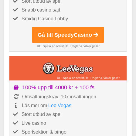
Stort utbud av spel
Snabb casino sajt
Smidig Casino Lobby
Gå till SpeedyCasino
18+ Spela ansvarsfullt
|
Regler & villkor gäller
18+ Spela ansvarsfullt
|
Regler & villkor gäller
100% upp till 4000 kr + 100 fs
Omsättningskrav: 10x insättningen
Läs mer om
Leo Vegas
Stort utbud av spel
Live casino
Sportsektion & bingo