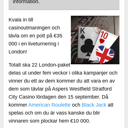
information.
Kvala in till
casinoutmaningen och
tävla om en pott på €35
000 i en liveturnering i
London!
Totalt ska 22 London-paket
delas ut under fem veckor i olika kampanjer och
vinner du ett av dem kommer du att vara en av
dem som tävlar på Aspers Westfield Stratford
City Casino lördagen den 15 september. Då
kommer
American Roulette
och
Black Jack
att
spelas och om du är vass kanske du blir
vinnaren som plockar hem €10 000.