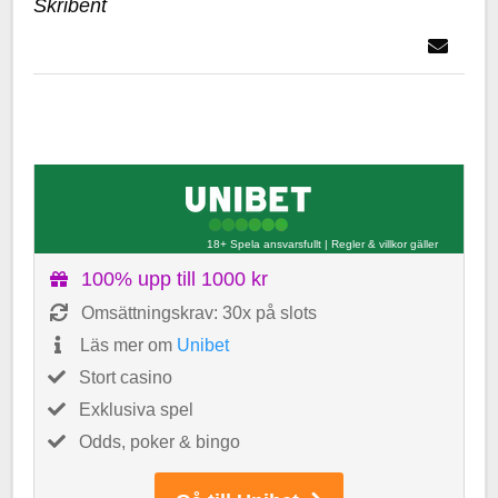
Skribent
18+ Spela ansvarsfullt
|
Regler & villkor gäller
100% upp till 1000 kr
Omsättningskrav: 30x på slots
Läs mer om
Unibet
Stort casino
Exklusiva spel
Odds, poker & bingo