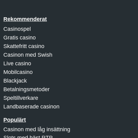
Rekommenderat
Casinospel
Gratis casino
Skattefritt casino
Casinon med Swish
Live casino
Mobilcasino
Blackjack
Betalningsmetoder
Speltillverkare
Landbaserade casinon
Populärt
Casinon med låg insättning
Slots med bäst RTP