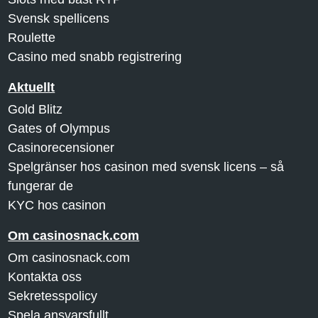
Svensk spellicens
Roulette
Casino med snabb registrering
Aktuellt
Gold Blitz
Gates of Olympus
Casinorecensioner
Spelgränser hos casinon med svensk licens – så
fungerar de
KYC hos casinon
Om casinosnack.com
Om casinosnack.com
Kontakta oss
Sekretesspolicy
Spela ansvarsfullt