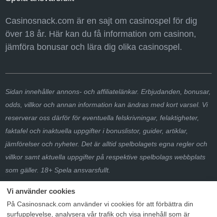
Casinosnack.com är en sajt om casinospel för dig
över 18 år. Här kan du få information om casinon,
jämföra bonusar och lära dig olika casinospel.
Sidan innehåller annons- och affiliatelänkar. Erbjudanden, bonusar,
odds, villkor och annan information kan ändras med kort varsel. Vi
reserverar oss därför för eventuella felskrivningar, felaktigheter,
faktafel och inaktuella uppgifter i bonuslistor, guider, artiklar,
jämförelser och nyheter. Det är alltid spelbolagets egna regler och
villkor samt aktuella uppgifter på respektive spelbolags webbplats
som gäller. 18+ Spela ansvarsfullt.
På Casinosnack.com använder vi cookies för att förbättra din
surfupplevelse, analysera vår trafik och visa innehåll som är