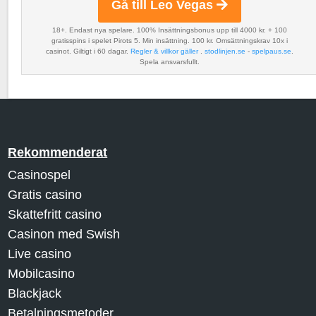
Gå till Leo Vegas
18+. Endast nya spelare. 100% Insättningsbonus upp till 4000 kr. + 100
gratisspins i spelet Pirots 5. Min insättning. 100 kr. Omsättningskrav 10x i
casinot. Giltigt i 60 dagar.
Regler & villkor gäller
.
stodlinjen.se
-
spelpaus.se
.
Spela ansvarsfullt.
Rekommenderat
Casinospel
Gratis casino
Skattefritt casino
Casinon med Swish
Live casino
Mobilcasino
Blackjack
Betalningsmetoder