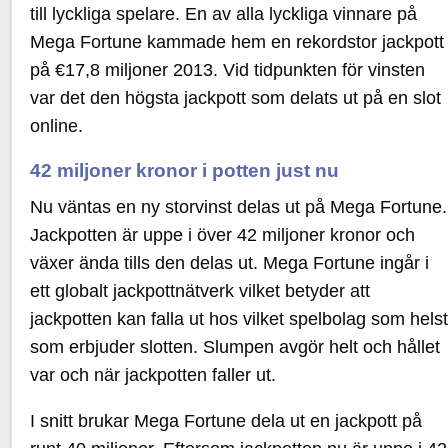
till lyckliga spelare. En av alla lyckliga vinnare på
Mega Fortune kammade hem en rekordstor jackpott
på €17,8 miljoner 2013. Vid tidpunkten för vinsten
var det den högsta jackpott som delats ut på en slot
online.
42 miljoner kronor i potten just nu
Nu väntas en ny storvinst delas ut på Mega Fortune.
Jackpotten är uppe i över 42 miljoner kronor och
växer ända tills den delas ut. Mega Fortune ingår i
ett globalt jackpottnätverk vilket betyder att
jackpotten kan falla ut hos vilket spelbolag som hels
som erbjuder slotten. Slumpen avgör helt och hållet
var och när jackpotten faller ut.
I snitt brukar Mega Fortune dela ut en jackpott på