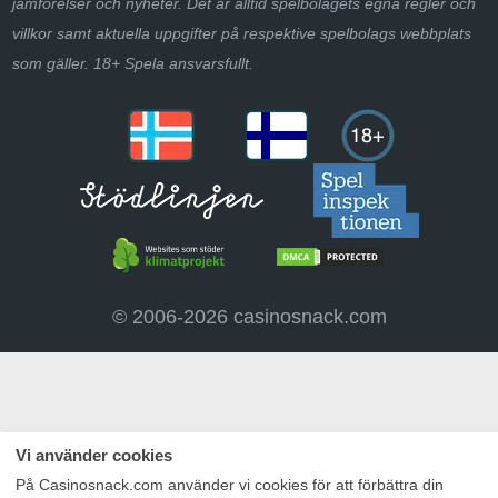
jämförelser och nyheter. Det är alltid spelbolagets egna regler och
villkor samt aktuella uppgifter på respektive spelbolags webbplats
som gäller. 18+ Spela ansvarsfullt.
© 2006-2026 casinosnack.com
På Casinosnack.com använder vi cookies för att förbättra din