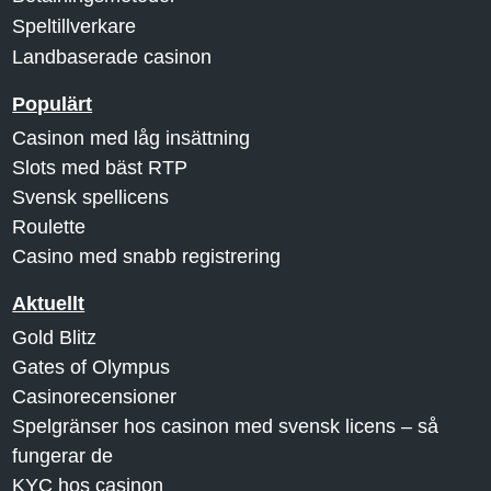
Speltillverkare
Landbaserade casinon
Populärt
Casinon med låg insättning
Slots med bäst RTP
Svensk spellicens
Roulette
Casino med snabb registrering
Aktuellt
Gold Blitz
Gates of Olympus
Casinorecensioner
Spelgränser hos casinon med svensk licens – så
fungerar de
KYC hos casinon