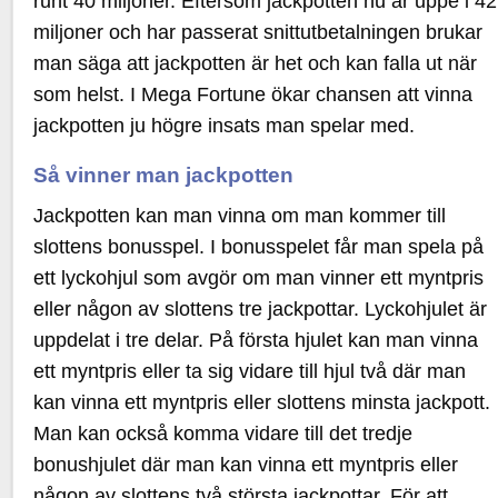
runt 40 miljoner. Eftersom jackpotten nu är uppe i 42
miljoner och har passerat snittutbetalningen brukar
man säga att jackpotten är het och kan falla ut när
som helst. I Mega Fortune ökar chansen att vinna
jackpotten ju högre insats man spelar med.
Så vinner man jackpotten
Jackpotten kan man vinna om man kommer till
slottens bonusspel. I bonusspelet får man spela på
ett lyckohjul som avgör om man vinner ett myntpris
eller någon av slottens tre jackpottar. Lyckohjulet är
uppdelat i tre delar. På första hjulet kan man vinna
ett myntpris eller ta sig vidare till hjul två där man
kan vinna ett myntpris eller slottens minsta jackpott.
Man kan också komma vidare till det tredje
bonushjulet där man kan vinna ett myntpris eller
någon av slottens två största jackpottar. För att