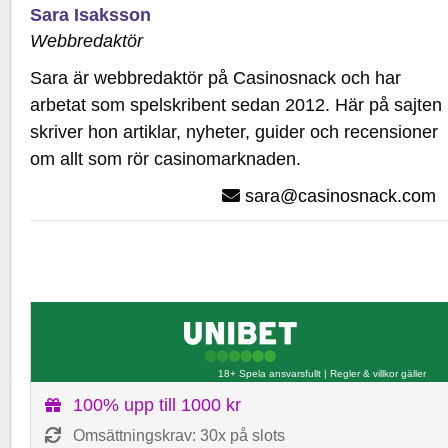
Sara Isaksson
Webbredaktör
Sara är webbredaktör på Casinosnack och har
arbetat som spelskribent sedan 2012. Här på sajten
skriver hon artiklar, nyheter, guider och recensioner
om allt som rör casinomarknaden.
sara@casinosnack.com
18+ Spela ansvarsfullt
|
Regler & villkor gäller
100% upp till 1000 kr
Omsättningskrav: 30x på slots