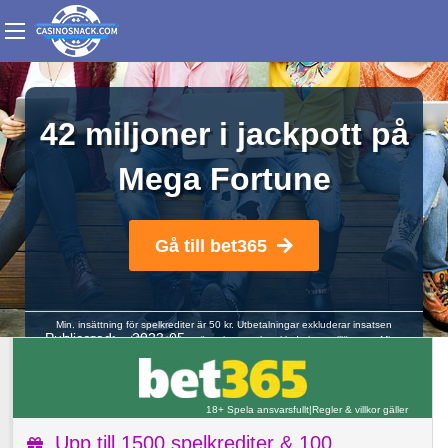
42 miljoner i jackpott på
Mega Fortune
Gå till bet365
Min. insättning för spelkrediter är 50 kr. Utbetalningar exkluderar insatsen
Publicerad: 2023-05-
med spelkrediter. Villkor, tidsbegränsningar och exkluderingar tillämpas. Min.
07
Skribent:
Sara Isaksson
insättning för gratisspel är 500 kr. Max pris, spelrestriktioner,
tidsbegränsningar samt villkor tillämpas.
18+ Spela ansvarsfullt
|
Regler & villkor gäller
Upp till 1500 spelkrediter & 100