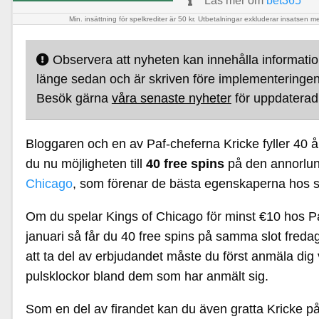
Läs mer om
bet365
Min. insättning för spelkrediter är 50 kr. Utbetalningar exkluderar insatsen med
Observera att nyheten kan innehålla information
länge sedan och är skriven före implementeringen
Besök gärna
våra senaste nyheter
för uppdaterad 
Bloggaren och en av Paf-cheferna Kricke fyller 40 år
du nu möjligheten till
40 free spins
på den annorlu
Chicago
, som förenar de bästa egenskaperna hos s
Om du spelar Kings of Chicago för minst €10 hos P
januari så får du 40 free spins på samma slot freda
att ta del av erbjudandet måste du först anmäla dig v
pulsklockor bland dem som har anmält sig.
Som en del av firandet kan du även gratta Kricke på