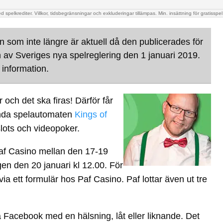
 spelkrediter. Villkor, tidsbegränsningar och exkluderingar tillämpas. Min. insättning för gratisspel 
 som inte längre är aktuell då den publicerades för
 av Sveriges nya spelreglering den 1 januari 2019.
information.
 och det ska firas! Därför får
nda spelautomaten
Kings of
lots och videopoker.
af Casino mellan den 17-19
gen den 20 januari kl 12.00. För
ia ett formulär hos Paf Casino. Paf lottar även ut tre
 Facebook med en hälsning, låt eller liknande. Det