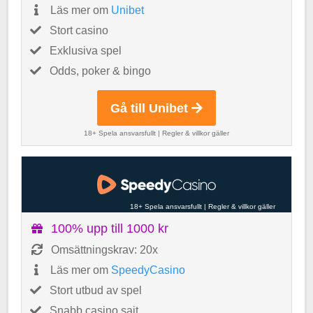
Läs mer om
Unibet
Stort casino
Exklusiva spel
Odds, poker & bingo
Gå till Unibet
18+ Spela ansvarsfullt
|
Regler & villkor gäller
18+ Spela ansvarsfullt
|
Regler & villkor gäller
100% upp till 1000 kr
Omsättningskrav: 20x
Läs mer om
SpeedyCasino
Stort utbud av spel
Snabb casino sajt