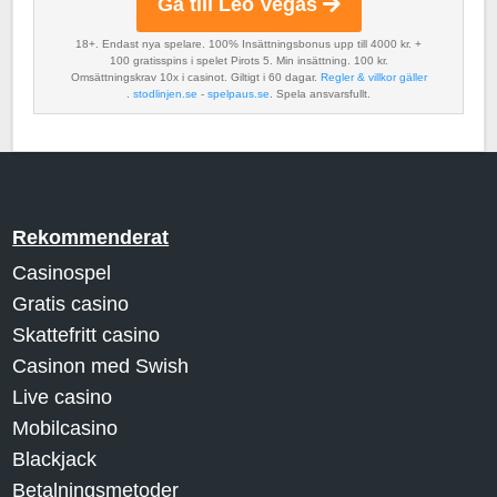
Gå till Leo Vegas
18+. Endast nya spelare. 100% Insättningsbonus upp till 4000 kr. +
100 gratisspins i spelet Pirots 5. Min insättning. 100 kr.
Omsättningskrav 10x i casinot. Giltigt i 60 dagar.
Regler & villkor gäller
.
stodlinjen.se
-
spelpaus.se
. Spela ansvarsfullt.
Rekommenderat
Casinospel
Gratis casino
Skattefritt casino
Casinon med Swish
Live casino
Mobilcasino
Blackjack
Betalningsmetoder