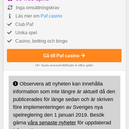
Inga omsättningskrav
Läs mer om
Paf casino
Club Paf
Unika spel
Casino, betting och bingo
Gå till Paf casino
18+ Spela ansvarsfullt
|
Regler & villkor gäller
Observera att nyheten kan innehålla
information som inte längre är aktuell då den
publicerades för länge sedan och är skriven
före implementeringen av Sveriges nya
spelreglering den 1 januari 2019. Besök
gärna
våra senaste nyheter
för uppdaterad