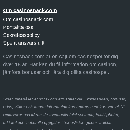
Om casinosnack.com
Om casinosnack.com
Kontakta oss
Sekretesspolicy
Spela ansvarsfullt
Casinosnack.com är en sajt om casinospel för dig
över 18 år. Här kan du få information om casinon,
jämföra bonusar och lära dig olika casinospel.
Sidan innehåller annons- och affiliatelänkar. Erbjudanden, bonusar,
odds, villkor och annan information kan ändras med kort varsel. Vi
reserverar oss därför för eventuella felskrivningar, felaktigheter,
faktafel och inaktuella uppgifter i bonuslistor, guider, artiklar,