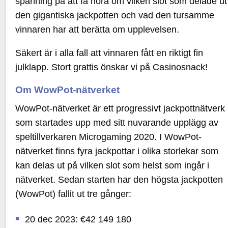
spänning på att få höra om vilken slot som delade ut
den gigantiska jackpotten och vad den tursamme
vinnaren har att berätta om upplevelsen.
Säkert är i alla fall att vinnaren fått en riktigt fin
julklapp. Stort grattis önskar vi på Casinosnack!
Om WowPot-nätverket
WowPot-nätverket är ett progressivt jackpottnätverk
som startades upp med sitt nuvarande upplägg av
speltillverkaren Microgaming 2020. I WowPot-
nätverket finns fyra jackpottar i olika storlekar som
kan delas ut på vilken slot som helst som ingår i
nätverket. Sedan starten har den högsta jackpotten
(WowPot) fallit ut tre gånger:
20 dec 2023: €42 149 180