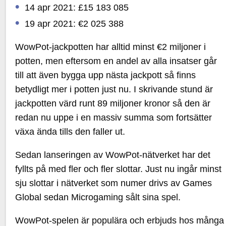
14 apr 2021: £15 183 085
19 apr 2021: €2 025 388
WowPot-jackpotten har alltid minst €2 miljoner i
potten, men eftersom en andel av alla insatser går
till att även bygga upp nästa jackpott så finns
betydligt mer i potten just nu. I skrivande stund är
jackpotten värd runt 89 miljoner kronor så den är
redan nu uppe i en massiv summa som fortsätter
växa ända tills den faller ut.
Sedan lanseringen av WowPot-nätverket har det
fyllts på med fler och fler slottar. Just nu ingår minst
sju slottar i nätverket som numer drivs av Games
Global sedan Microgaming sålt sina spel.
WowPot-spelen är populära och erbjuds hos många