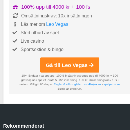
100% upp till 4000 kr + 100 fs
Omsättningskrav: 10x insättningen
Läs mer om
Leo Vegas
Stort utbud av spel
Live casino
Sportsektion & bingo
Gå till Leo Vegas
18+. Endast nya spelare. 100% Insättningsbonus upp till 4000 kr. + 100
gratisspins i spelet Pirots 5. Min insättning. 100 kr. Omsättningskrav 10x i
casinot. Giltigt i 60 dagar.
Regler & villkor gäller
.
stodlinjen.se
-
spelpaus.se
.
Spela ansvarsfullt.
Rekommenderat