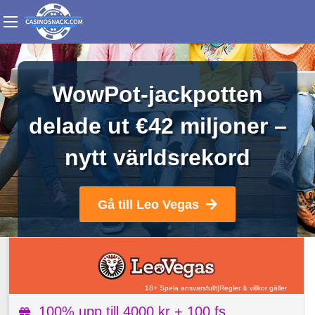
WowPot-jackpotten
delade ut €42 miljoner –
nytt världsrekord
Gå till Leo Vegas
18+. Endast nya spelare. 100% Insättningsbonus upp till 4000 kr. + 100
Publicerad: 2023-12-
gratisspins i spelet Pirots 5. Min insättning. 100 kr. Omsättningskrav 10x i
22
Skribent:
Sara Isaksson
casinot. Giltigt i 60 dagar.
Regler & villkor gäller
.
stodlinjen.se
-
18+ Spela ansvarsfullt
|
Regler & villkor gäller
spelpaus.se
. Spela ansvarsfullt.
100% upp till 4000 kr + 100 fs