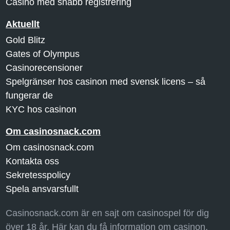
Casino med snabb registrering
Aktuellt
Gold Blitz
Gates of Olympus
Casinorecensioner
Spelgränser hos casinon med svensk licens – så
fungerar de
KYC hos casinon
Om casinosnack.com
Om casinosnack.com
Kontakta oss
Sekretesspolicy
Spela ansvarsfullt
Casinosnack.com är en sajt om casinospel för dig
över 18 år. Här kan du få information om casinon,