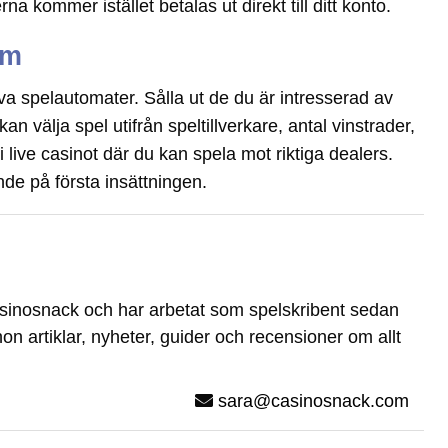
na kommer istället betalas ut direkt till ditt konto.
om
va spelautomater. Sålla ut de du är intresserad av
an välja spel utifrån speltillverkare, antal vinstrader,
 live casinot där du kan spela mot riktiga dealers.
de på första insättningen.
sinosnack och har arbetat som spelskribent sedan
on artiklar, nyheter, guider och recensioner om allt
sara@casinosnack.com