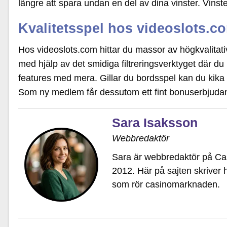
längre att spara undan en del av dina vinster. Vinster
Kvalitetsspel hos videoslots.c
Hos videoslots.com hittar du massor av högkvalitati
med hjälp av det smidiga filtreringsverktyget där du k
features med mera. Gillar du bordsspel kan du kika i
Som ny medlem får dessutom ett fint bonuserbjudan
Sara Isaksson
Webbredaktör
Sara är webbredaktör på Ca
2012. Här på sajten skriver h
som rör casinomarknaden.