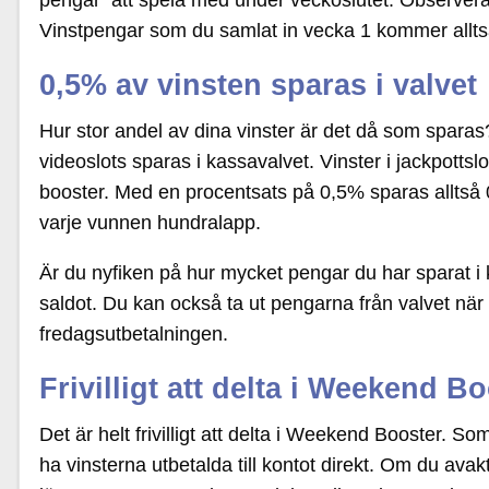
pengar att spela med under veckoslutet. Observera 
Vinstpengar som du samlat in vecka 1 kommer alltså 
0,5% av vinsten sparas i valvet
Hur stor andel av dina vinster är det då som sparas?
videoslots sparas i kassavalvet. Vinster i jackpottsl
booster. Med en procentsats på 0,5% sparas alltså 0
varje vunnen hundralapp.
Är du nyfiken på hur mycket pengar du har sparat i 
saldot. Du kan också ta ut pengarna från valvet när s
fredagsutbetalningen.
Frivilligt att delta i Weekend B
Det är helt frivilligt att delta i Weekend Booster. S
ha vinsterna utbetalda till kontot direkt. Om du a