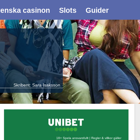
enska casinon
Slots
Guider
Skribent:
Sara Isaksson
18+ Spela ansvarsfullt
|
Regler & villkor gäller