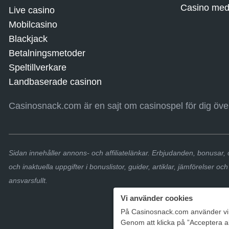
Casino med 
Live casino
Mobilcasino
Blackjack
Betalningsmetoder
Speltillverkare
Landbaserade casinon
Casinosnack.com är en sajt om casinospel för dig över
Sidan innehåller annons- och affiliatelänkar. Erbjudanden, bonusar, o
och inaktuella uppgifter i bonuslistor, guider, artiklar, jämförelser 
ansvarsfullt.
På Casinosnack.com använder vi coo
Genom att klicka på ”Acceptera al