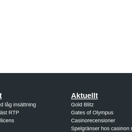
t
Aktuellt
 låg insättning
Gold Blitz
bäst RTP
Gates of Olympus
licens
Casinorecensioner
Spelgränser hos casinon