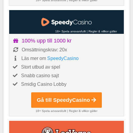
18+ Spela ansvarsfullt
|
Regler & villkor gäller
18+ Spela ansvarsfullt
|
Regler & villkor gäller
100% upp till 1000 kr
Omsättningskrav: 20x
Läs mer om
SpeedyCasino
Stort utbud av spel
Snabb casino sajt
Smidig Casino Lobby
Gå till SpeedyCasino
18+ Spela ansvarsfullt
|
Regler & villkor gäller