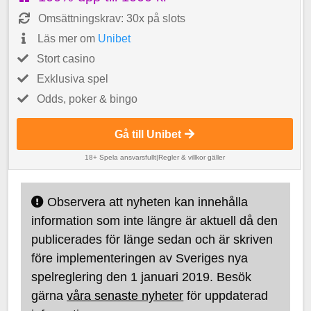
Omsättningskrav: 30x på slots
Läs mer om
Unibet
Stort casino
Exklusiva spel
Odds, poker & bingo
Gå till Unibet
18+ Spela ansvarsfullt
|
Regler & villkor gäller
Observera att nyheten kan innehålla
information som inte längre är aktuell då den
publicerades för länge sedan och är skriven
före implementeringen av Sveriges nya
spelreglering den 1 januari 2019. Besök
gärna
våra senaste nyheter
för uppdaterad