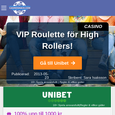
CASINO
VIP Roulette för High
Rollers!
Gå till Unibet
Publicerad: 2013-05-
23
Skribent:
Sara Isaksson
18+ Spela ansvarsfullt
|
Regler & villkor gäller
18+ Spela ansvarsfullt
|
Regler & villkor gäller
100% upp till 1000 kr