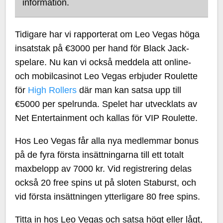
information.
Tidigare har vi rapporterat om Leo Vegas höga
insatstak på €3000 per hand för Black Jack-
spelare. Nu kan vi också meddela att online-
och mobilcasinot Leo Vegas erbjuder Roulette
för
High Rollers
där man kan satsa upp till
€5000 per spelrunda. Spelet har utvecklats av
Net Entertainment och kallas för VIP Roulette.
Hos Leo Vegas får alla nya medlemmar bonus
på de fyra första insättningarna till ett totalt
maxbelopp av 7000 kr. Vid registrering delas
också 20 free spins ut på sloten Staburst, och
vid första insättningen ytterligare 80 free spins.
Titta in hos Leo Vegas och satsa högt eller lågt,