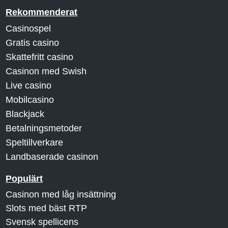
Rekommenderat
Casinospel
Gratis casino
Skattefritt casino
Casinon med Swish
Live casino
Mobilcasino
Blackjack
Betalningsmetoder
Speltillverkare
Landbaserade casinon
Populärt
Casinon med låg insättning
Slots med bäst RTP
Svensk spellicens