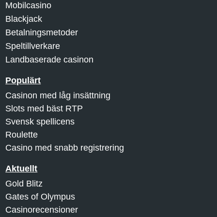
Mobilcasino
Blackjack
Betalningsmetoder
Speltillverkare
Landbaserade casinon
Populärt
Casinon med låg insättning
Slots med bäst RTP
Svensk spellicens
Roulette
Casino med snabb registrering
Aktuellt
Gold Blitz
Gates of Olympus
Casinorecensioner