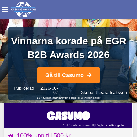
Vinnarna korade på EGR
B2B Awards 2026
Gå till Casumo
Publicerad: 2026-06-
07
Skribent:
Sara Isaksson
18+ Spela ansvarsfullt
|
Regler & villkor gäller
18+ Spela ansvarsfullt
|
Regler & villkor gäller
100% upp till 500 kr