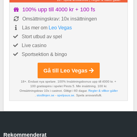
100% upp till 4000 kr + 100 fs
Omsättningskrav: 10x insättningen
Läs mer om
Leo Vegas
Stort utbud av spel
Live casino
Sportsektion & bingo
Gå till Leo Vegas
18+. Endast nya spelare. 100% Insättningsbonus upp till 4000 kr. +
100 gratisspins i spelet Pirots 5. Min insättning. 100 kr.
Omsättningskrav 10x i casinot. Giltigt i 60 dagar.
Regler & villkor gäller
.
stodlinjen.se
-
spelpaus.se
. Spela ansvarsfullt.
Rekommenderat