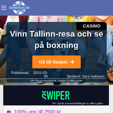
CASINO
Vinn Tallinn-resa och se
på boxning
Gå till Swiper
Publicerad: 2015-03-
05
Skribent:
Sara Isaksson
18+ Spela ansvarsfullt
|
Regler & villkor gäller
18+ Spela ansvarsfullt
|
Regler & villkor gäller
100% upp till 2500 kr