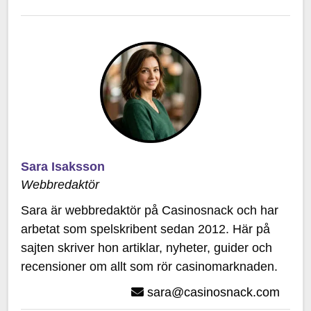
Sara Isaksson
Webbredaktör
Sara är webbredaktör på Casinosnack och har
arbetat som spelskribent sedan 2012. Här på
sajten skriver hon artiklar, nyheter, guider och
recensioner om allt som rör casinomarknaden.
sara@casinosnack.com