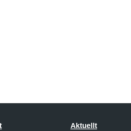
t
Aktuellt