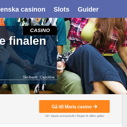
enska casinon
Slots
Guider
CASINO
e finalen
Skribent:
Caroline
Gå till Maria casino
18+ Spela ansvarsfullt
|
Regler & villkor gäller