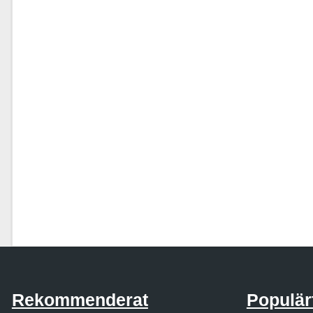
Rekommenderat
Populär