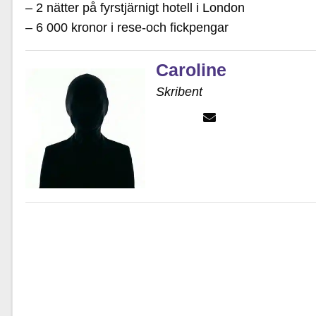
– 2 nätter på fyrstjärnigt hotell i London
– 6 000 kronor i rese-och fickpengar
Caroline
Skribent