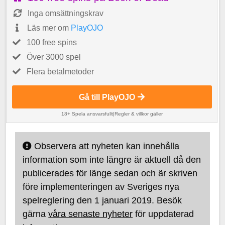
Inga omsättningskrav
Läs mer om
PlayOJO
100 free spins
Över 3000 spel
Flera betalmetoder
Gå till PlayOJO
18+ Spela ansvarsfullt
|
Regler & villkor gäller
Observera att nyheten kan innehålla
information som inte längre är aktuell då den
publicerades för länge sedan och är skriven
före implementeringen av Sveriges nya
spelreglering den 1 januari 2019. Besök
gärna
våra senaste nyheter
för uppdaterad