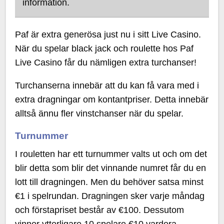
information.
Paf är extra generösa just nu i sitt Live Casino.
När du spelar black jack och roulette hos Paf
Live Casino får du nämligen extra turchanser!
Turchanserna innebär att du kan få vara med i
extra dragningar om kontantpriser. Detta innebär
alltså ännu fler vinstchanser när du spelar.
Turnummer
I rouletten har ett turnummer valts ut och om det
blir detta som blir det vinnande numret får du en
lott till dragningen. Men du behöver satsa minst
€1 i spelrundan. Dragningen sker varje måndag
och förstapriset består av €100. Dessutom
vinner ytterligare 10 spelare €10 vardera.