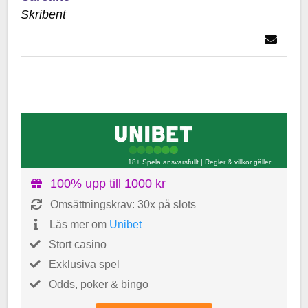
Skribent
18+ Spela ansvarsfullt
|
Regler & villkor gäller
100% upp till 1000 kr
Omsättningskrav: 30x på slots
Läs mer om
Unibet
Stort casino
Exklusiva spel
Odds, poker & bingo