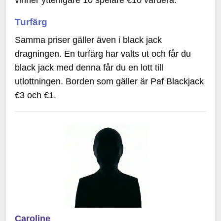
Turfärg
Samma priser gäller även i black jack
dragningen. En turfärg har valts ut och får du
black jack med denna får du en lott till
utlottningen. Borden som gäller är Paf Blackjack
€3 och €1.
Caroline