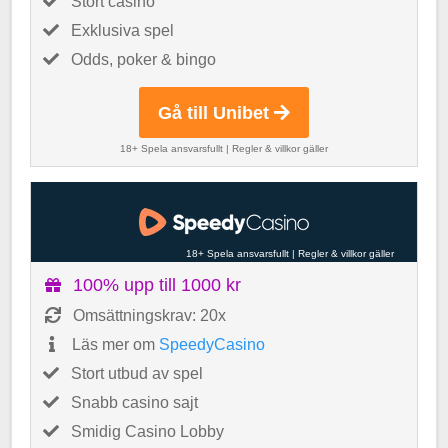
Stort casino
Exklusiva spel
Odds, poker & bingo
Gå till Unibet
18+ Spela ansvarsfullt
|
Regler & villkor gäller
18+ Spela ansvarsfullt
|
Regler & villkor gäller
100% upp till 1000 kr
Omsättningskrav: 20x
Läs mer om
SpeedyCasino
Stort utbud av spel
Snabb casino sajt
Smidig Casino Lobby