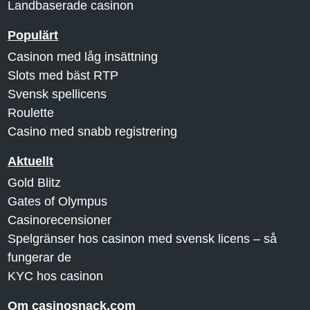
Landbaserade casinon
Populärt
Casinon med låg insättning
Slots med bäst RTP
Svensk spellicens
Roulette
Casino med snabb registrering
Aktuellt
Gold Blitz
Gates of Olympus
Casinorecensioner
Spelgränser hos casinon med svensk licens – så
fungerar de
KYC hos casinon
Om casinosnack.com