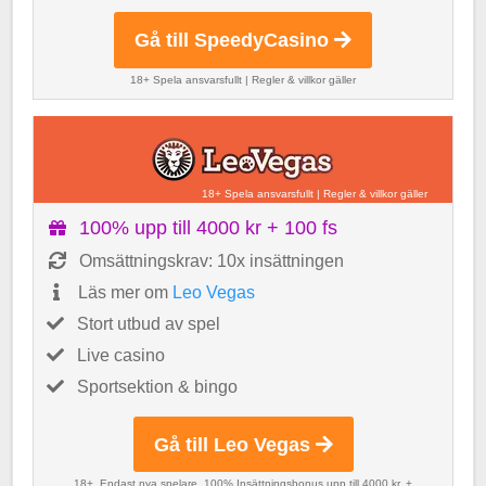
Gå till SpeedyCasino
18+ Spela ansvarsfullt
|
Regler & villkor gäller
18+ Spela ansvarsfullt
|
Regler & villkor gäller
100% upp till 4000 kr + 100 fs
Omsättningskrav: 10x insättningen
Läs mer om
Leo Vegas
Stort utbud av spel
Live casino
Sportsektion & bingo
Gå till Leo Vegas
18+. Endast nya spelare. 100% Insättningsbonus upp till 4000 kr. +