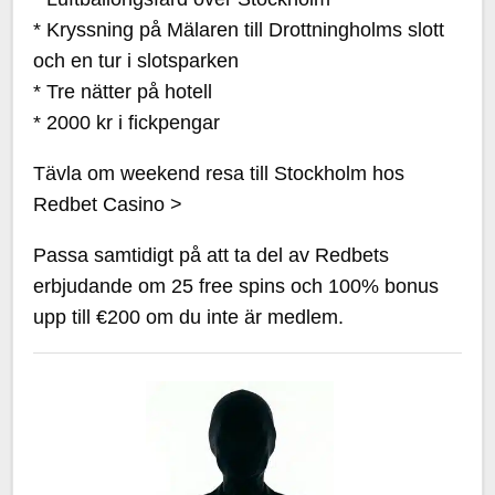
* Kryssning på Mälaren till Drottningholms slott
och en tur i slotsparken
* Tre nätter på hotell
* 2000 kr i fickpengar
Tävla om weekend resa till Stockholm hos
Redbet Casino >
Passa samtidigt på att ta del av Redbets
erbjudande om 25 free spins och 100% bonus
upp till €200 om du inte är medlem.