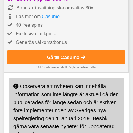
Bonus + insättning ska omsättas 30x
Läs mer om
Casumo
40 free spins
Exklusiva jackpottar
Generös välkomstbonus
Gå till Casumo
18+ Spela ansvarsfullt
|
Regler & villkor gäller
Observera att nyheten kan innehålla
information som inte längre är aktuell då den
publicerades för länge sedan och är skriven
före implementeringen av Sveriges nya
spelreglering den 1 januari 2019. Besök
gärna
våra senaste nyheter
för uppdaterad