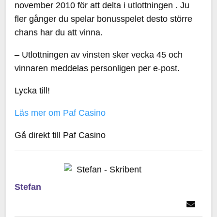
november 2010 för att delta i utlottningen . Ju
fler gånger du spelar bonusspelet desto större
chans har du att vinna.
– Utlottningen av vinsten sker vecka 45 och
vinnaren meddelas personligen per e-post.
Lycka till!
Läs mer om Paf Casino
Gå direkt till Paf Casino
Stefan