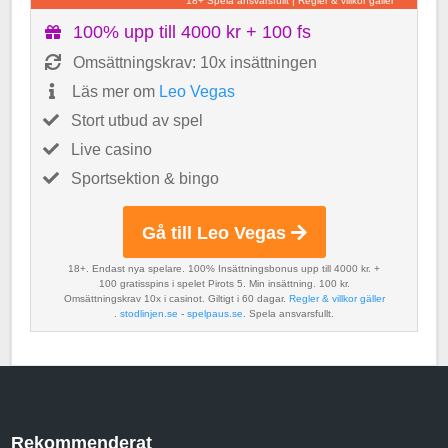
18+ Spela ansvarsfullt
|
Regler & villkor gäller
100% upp till 4000 kr + 100 fs
Omsättningskrav: 10x insättningen
Läs mer om
Leo Vegas
Stort utbud av spel
Live casino
Sportsektion & bingo
Gå till Leo Vegas
18+. Endast nya spelare. 100% Insättningsbonus upp till 4000 kr. +
100 gratisspins i spelet Pirots 5. Min insättning. 100 kr.
Omsättningskrav 10x i casinot. Giltigt i 60 dagar.
Regler & villkor gäller
.
stodlinjen.se
-
spelpaus.se
. Spela ansvarsfullt.
Rekommenderat