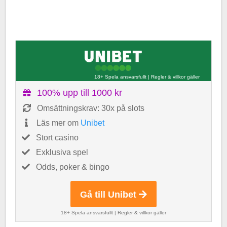
18+ Spela ansvarsfullt
|
Regler & villkor gäller
100% upp till 1000 kr
Omsättningskrav: 30x på slots
Läs mer om
Unibet
Stort casino
Exklusiva spel
Odds, poker & bingo
Gå till Unibet
18+ Spela ansvarsfullt
|
Regler & villkor gäller