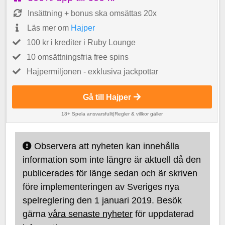
Insättning + bonus ska omsättas 20x
Läs mer om
Hajper
100 kr i krediter i Ruby Lounge
10 omsättningsfria free spins
Hajpermiljonen - exklusiva jackpottar
Gå till Hajper
18+ Spela ansvarsfullt
|
Regler & villkor gäller
Observera att nyheten kan innehålla
information som inte längre är aktuell då den
publicerades för länge sedan och är skriven
före implementeringen av Sveriges nya
spelreglering den 1 januari 2019. Besök
gärna
våra senaste nyheter
för uppdaterad