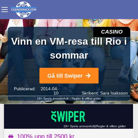
CASINO
Vinn en VM-resa till Rio i
sommar
Gå till Swiper
Publicerad: 2014-04-
10
Skribent:
Sara Isaksson
18+ Spela ansvarsfullt
|
Regler & villkor gäller
18+ Spela ansvarsfullt
|
Regler & villkor gäller
100% upp till 2500 kr