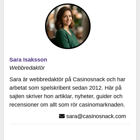
Sara Isaksson
Webbredaktör
Sara är webbredaktör på Casinosnack och har
arbetat som spelskribent sedan 2012. Här på
sajten skriver hon artiklar, nyheter, guider och
recensioner om allt som rör casinomarknaden.
sara@casinosnack.com