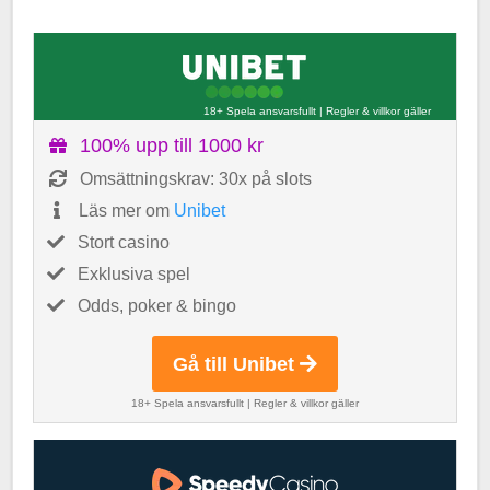
18+ Spela ansvarsfullt
|
Regler & villkor gäller
100% upp till 1000 kr
Omsättningskrav: 30x på slots
Läs mer om
Unibet
Stort casino
Exklusiva spel
Odds, poker & bingo
Gå till Unibet
18+ Spela ansvarsfullt
|
Regler & villkor gäller