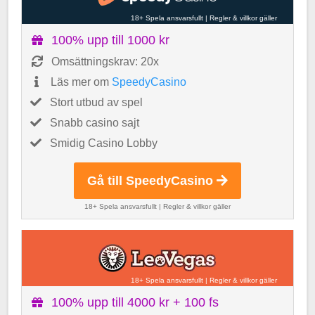
18+ Spela ansvarsfullt
|
Regler & villkor gäller
100% upp till 1000 kr
Omsättningskrav: 20x
Läs mer om
SpeedyCasino
Stort utbud av spel
Snabb casino sajt
Smidig Casino Lobby
Gå till SpeedyCasino
18+ Spela ansvarsfullt
|
Regler & villkor gäller
18+ Spela ansvarsfullt
|
Regler & villkor gäller
100% upp till 4000 kr + 100 fs