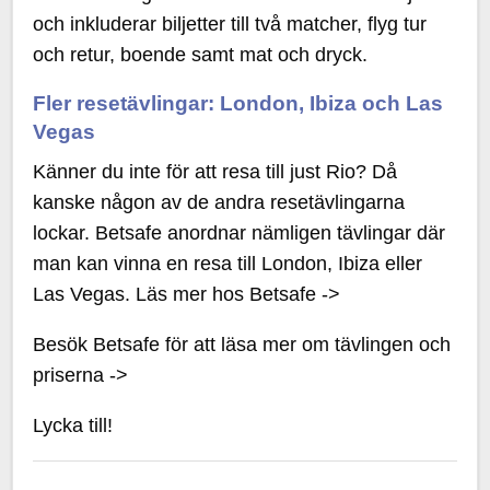
och inkluderar biljetter till två matcher, flyg tur
och retur, boende samt mat och dryck.
Fler resetävlingar: London, Ibiza och Las
Vegas
Känner du inte för att resa till just Rio? Då
kanske någon av de andra resetävlingarna
lockar. Betsafe anordnar nämligen tävlingar där
man kan vinna en resa till London, Ibiza eller
Las Vegas. Läs mer hos Betsafe ->
Besök Betsafe för att läsa mer om tävlingen och
priserna ->
Lycka till!