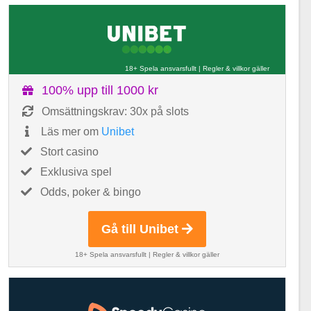
18+ Spela ansvarsfullt
|
Regler & villkor gäller
100% upp till 1000 kr
Omsättningskrav: 30x på slots
Läs mer om
Unibet
Stort casino
Exklusiva spel
Odds, poker & bingo
Gå till Unibet
18+ Spela ansvarsfullt
|
Regler & villkor gäller