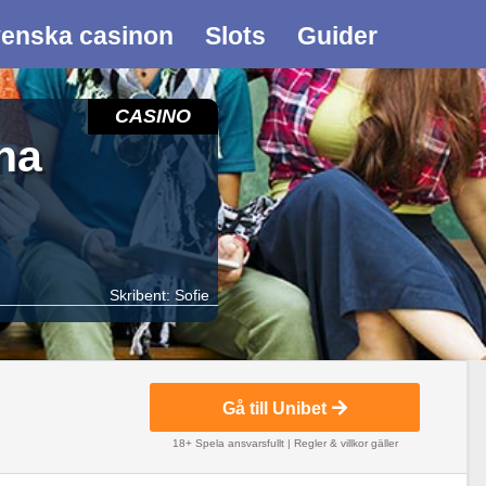
enska casinon
Slots
Guider
CASINO
rna
Skribent:
Sofie
Gå till Unibet
18+ Spela ansvarsfullt
|
Regler & villkor gäller