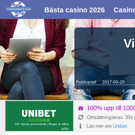
Bästa casino 2026
Casin
Vi
Publicerad: 2017-03-20
100% upp till 100
Omsättningskrav: 30x 
18+ Spela ansvarsfullt
|
Regler & villkor
Läs mer om
Unibet
gäller