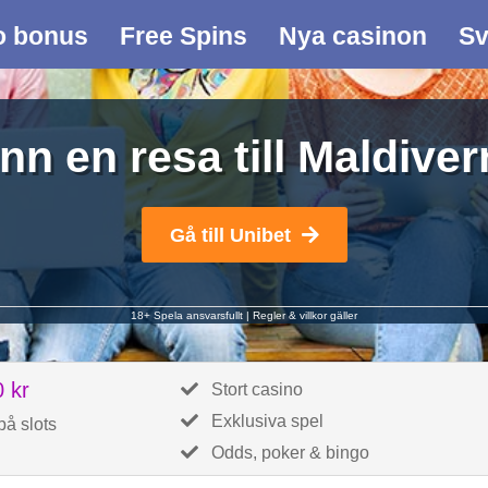
o bonus
Free Spins
Nya casinon
Sv
nn en resa till Maldive
Gå till Unibet
18+ Spela ansvarsfullt
|
Regler & villkor gäller
0 kr
Stort casino
Exklusiva spel
på slots
Odds, poker & bingo