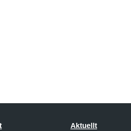
t
Aktuellt