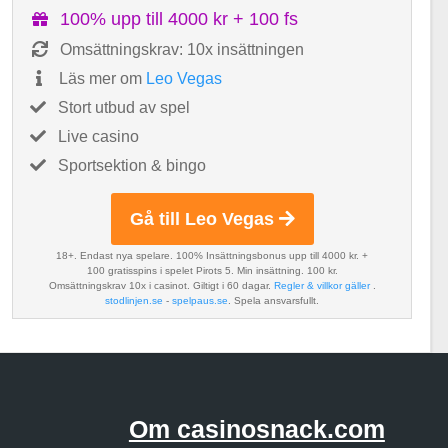
100% upp till 4000 kr + 100 fs
Omsättningskrav: 10x insättningen
Läs mer om
Leo Vegas
Stort utbud av spel
Live casino
Sportsektion & bingo
Gå till Leo Vegas
18+. Endast nya spelare. 100% Insättningsbonus upp till 4000 kr. +
100 gratisspins i spelet Pirots 5. Min insättning. 100 kr.
Omsättningskrav 10x i casinot. Giltigt i 60 dagar.
Regler & villkor gäller
.
stodlinjen.se
-
spelpaus.se
. Spela ansvarsfullt.
Om casinosnack.com