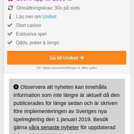
Omsättningskrav: 30x på slots
Läs mer om
Unibet
Stort casino
Exklusiva spel
Odds, poker & bingo
Gå till Unibet
18+ Spela ansvarsfullt
|
Regler & villkor gäller
Observera att nyheten kan innehålla
information som inte längre är aktuell då den
publicerades för länge sedan och är skriven
före implementeringen av Sveriges nya
spelreglering den 1 januari 2019. Besök
gärna
våra senaste nyheter
för uppdaterad