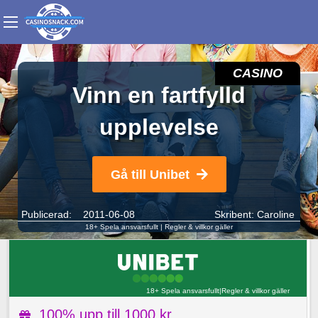
CASINO
Vinn en fartfylld
upplevelse
Gå till Unibet
Publicerad: 2011-06-08
Skribent:
Caroline
18+ Spela ansvarsfullt
|
Regler & villkor gäller
18+ Spela ansvarsfullt
|
Regler & villkor gäller
100% upp till 1000 kr