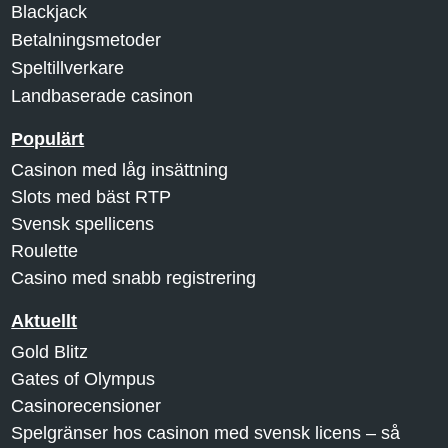
Blackjack
Betalningsmetoder
Speltillverkare
Landbaserade casinon
Populärt
Casinon med låg insättning
Slots med bäst RTP
Svensk spellicens
Roulette
Casino med snabb registrering
Aktuellt
Gold Blitz
Gates of Olympus
Casinorecensioner
Spelgränser hos casinon med svensk licens – så