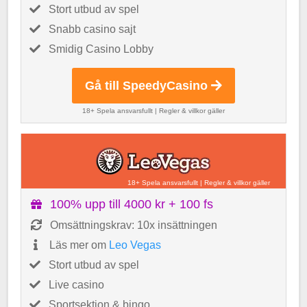
Stort utbud av spel
Snabb casino sajt
Smidig Casino Lobby
Gå till SpeedyCasino
18+ Spela ansvarsfullt
|
Regler & villkor gäller
18+ Spela ansvarsfullt
|
Regler & villkor gäller
100% upp till 4000 kr + 100 fs
Omsättningskrav: 10x insättningen
Läs mer om
Leo Vegas
Stort utbud av spel
Live casino
Sportsektion & bingo