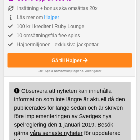
Insättning + bonus ska omsättas 20x
Läs mer om
Hajper
100 kr i krediter i Ruby Lounge
10 omsättningsfria free spins
Hajpermiljonen - exklusiva jackpottar
Gå till Hajper
18+ Spela ansvarsfullt
|
Regler & villkor gäller
Observera att nyheten kan innehålla
information som inte längre är aktuell då den
publicerades för länge sedan och är skriven
före implementeringen av Sveriges nya
spelreglering den 1 januari 2019. Besök
gärna
våra senaste nyheter
för uppdaterad