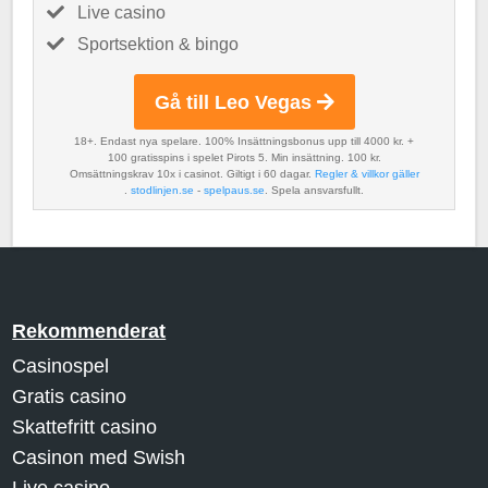
Live casino
Sportsektion & bingo
Gå till Leo Vegas
18+. Endast nya spelare. 100% Insättningsbonus upp till 4000 kr. +
100 gratisspins i spelet Pirots 5. Min insättning. 100 kr.
Omsättningskrav 10x i casinot. Giltigt i 60 dagar.
Regler & villkor gäller
.
stodlinjen.se
-
spelpaus.se
. Spela ansvarsfullt.
Rekommenderat
Casinospel
Gratis casino
Skattefritt casino
Casinon med Swish
Live casino