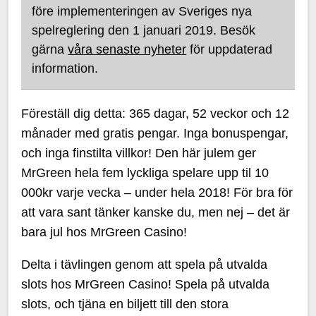
före implementeringen av Sveriges nya
spelreglering den 1 januari 2019. Besök
gärna
våra senaste nyheter
för uppdaterad
information.
Föreställ dig detta: 365 dagar, 52 veckor och 12
månader med gratis pengar. Inga bonuspengar,
och inga finstilta villkor! Den här julem ger
MrGreen hela fem lyckliga spelare upp til 10
000kr varje vecka – under hela 2018! För bra för
att vara sant tänker kanske du, men nej – det är
bara jul hos MrGreen Casino!
Delta i tävlingen genom att spela på utvalda
slots hos MrGreen Casino! Spela på utvalda
slots, och tjäna en biljett till den stora