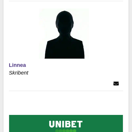
Linnea
Skribent