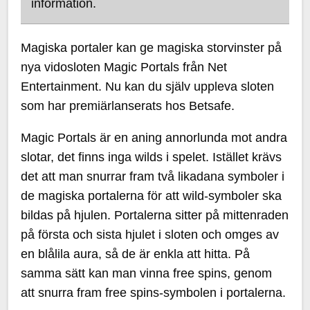
information.
Magiska portaler kan ge magiska storvinster på
nya vidosloten Magic Portals från Net
Entertainment. Nu kan du själv uppleva sloten
som har premiärlanserats hos Betsafe.
Magic Portals är en aning annorlunda mot andra
slotar, det finns inga wilds i spelet. Istället krävs
det att man snurrar fram två likadana symboler i
de magiska portalerna för att wild-symboler ska
bildas på hjulen. Portalerna sitter på mittenraden
på första och sista hjulet i sloten och omges av
en blålila aura, så de är enkla att hitta. På
samma sätt kan man vinna free spins, genom
att snurra fram free spins-symbolen i portalerna.