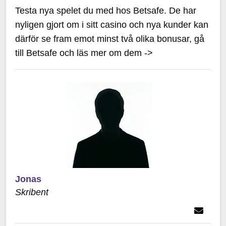
Testa nya spelet du med hos Betsafe. De har
nyligen gjort om i sitt casino och nya kunder kan
därför se fram emot minst två olika bonusar, gå
till Betsafe och läs mer om dem ->
Jonas
Skribent