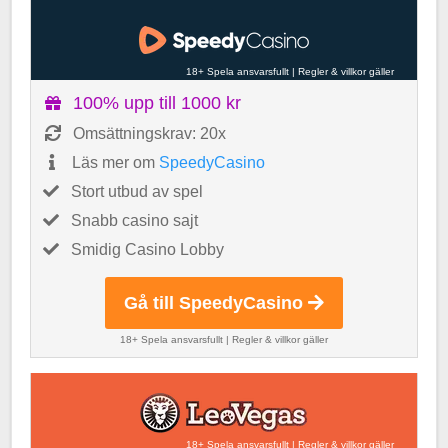
18+ Spela ansvarsfullt
|
Regler & villkor gäller
100% upp till 1000 kr
Omsättningskrav: 20x
Läs mer om
SpeedyCasino
Stort utbud av spel
Snabb casino sajt
Smidig Casino Lobby
Gå till SpeedyCasino
18+ Spela ansvarsfullt
|
Regler & villkor gäller
18+ Spela ansvarsfullt
|
Regler & villkor gäller