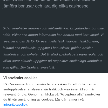
jämföra bonusar och lära dig olika casinospel.
Sidan innehåller annons- och affiliatelänkar. Erbjudanden, bonusar,
odds, villkor och annan information kan ändras med kort varsel. Vi
reserverar oss därför för eventuella felskrivningar, felaktigheter,
faktafel och inaktuella uppgifter i bonuslistor, guider, artiklar,
jämförelser och nyheter. Det är alltid spelbolagets egna regler och
villkor samt aktuella uppgifter på respektive spelbolags webbplats
som gäller. 18+ Spela ansvarsfullt.
På Casinosnack.com använder vi cookies för att förbättra din
surfupplevelse, analysera vår trafik och visa innehåll som är
relevant för dig. Genom att klicka på ”Acceptera alla” samtycker
du till vår användning av cookies. Läs gärna mer i vår
integritetspolicy
.