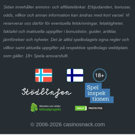
Sidan innehåller annons- och affiliatelänkar. Erbjudanden, bonusar,
odds, villkor och annan information kan ändras med kort varsel. Vi
reserverar oss därför för eventuella felskrivningar, felaktigheter,
faktafel och inaktuella uppgifter i bonuslistor, guider, artiklar,
jämförelser och nyheter. Det är alltid spelbolagets egna regler och
villkor samt aktuella uppgifter på respektive spelbolags webbplats
som gäller. 18+ Spela ansvarsfullt.
© 2006-2026 casinosnack.com