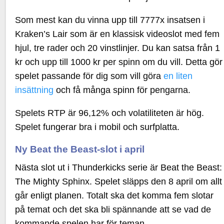
Som mest kan du vinna upp till 7777x insatsen i
Kraken’s Lair som är en klassisk videoslot med fem
hjul, tre rader och 20 vinstlinjer. Du kan satsa från 1
kr och upp till 1000 kr per spinn om du vill. Detta gör
spelet passande för dig som vill göra
en liten
insättning
och få många spinn för pengarna.
Spelets RTP är 96,12% och volatiliteten är hög.
Spelet fungerar bra i mobil och surfplatta.
Ny Beat the Beast-slot i april
Nästa slot ut i Thunderkicks serie är Beat the Beast:
The Mighty Sphinx. Spelet släpps den 8 april om allt
går enligt planen. Totalt ska det komma fem slotar
på temat och det ska bli spännande att se vad de
kommande spelen har för teman.