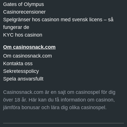
Gates of Olympus
Casinorecensioner
Spelgränser hos casinon med svensk licens – så
fungerar de
KYC hos casinon
Om casinosnack.com
Om casinosnack.com
Kontakta oss
Sekretesspolicy
Spela ansvarsfullt
Casinosnack.com är en sajt om casinospel för dig
över 18 år. Här kan du få information om casinon,
jämföra bonusar och lära dig olika casinospel.