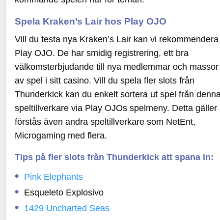
Spela Kraken’s Lair hos Play OJO
Vill du testa nya Kraken’s Lair kan vi rekommendera
Play OJO. De har smidig registrering, ett bra
välkomsterbjudande till nya medlemmar och massor
av spel i sitt casino. Vill du spela fler slots från
Thunderkick kan du enkelt sortera ut spel från denn
speltillverkare via Play OJOs spelmeny. Detta gäller
förstås även andra speltillverkare som NetEnt,
Microgaming med flera.
Tips på fler slots från Thunderkick att spana in:
Pink Elephants
Esqueleto Explosivo
1429 Uncharted Seas