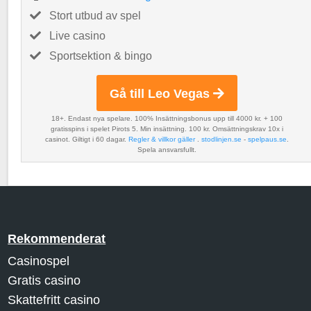
Stort utbud av spel
Live casino
Sportsektion & bingo
Gå till Leo Vegas
18+. Endast nya spelare. 100% Insättningsbonus upp till 4000 kr. + 100
gratisspins i spelet Pirots 5. Min insättning. 100 kr. Omsättningskrav 10x i
casinot. Giltigt i 60 dagar.
Regler & villkor gäller
.
stodlinjen.se
-
spelpaus.se
.
Spela ansvarsfullt.
Rekommenderat
Casinospel
Gratis casino
Skattefritt casino