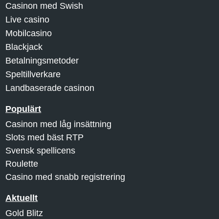
Casinon med Swish
Live casino
Mobilcasino
Blackjack
Betalningsmetoder
Speltillverkare
Landbaserade casinon
Populärt
Casinon med låg insättning
Slots med bäst RTP
Svensk spellicens
Roulette
Casino med snabb registrering
Aktuellt
Gold Blitz