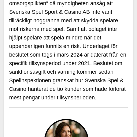
omsorgsplikten” då myndigheten ansåg att
Svenska Spel Sport & Casino AB inte varit
tillräckligt noggranna med att skydda spelare
mot riskerna med spel. Samt att bolaget inte
hjälpt spelare att spela mindre när det
uppenbarligen funnits en risk. Underlaget för
beslutet som togs i mars 2024 är daterat från en
specifik tillsynsperiod under 2021. Beslutet om
sanktionsavgift och varning kommer sedan
Spelinspektionen granskat hur Svenska Spel &
Casino hanterat de tio kunder som hade förlorat
mest pengar under tillsynsperioden.