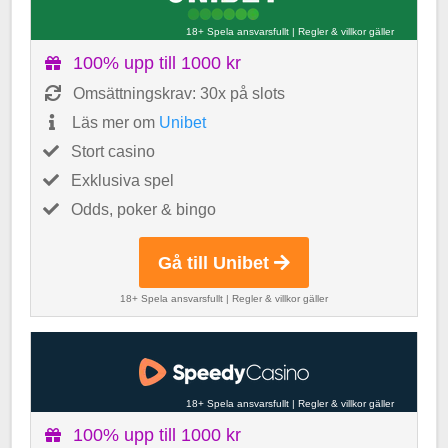
18+ Spela ansvarsfullt
|
Regler & villkor gäller
100% upp till 1000 kr
Omsättningskrav: 30x på slots
Läs mer om
Unibet
Stort casino
Exklusiva spel
Odds, poker & bingo
Gå till Unibet
18+ Spela ansvarsfullt
|
Regler & villkor gäller
18+ Spela ansvarsfullt
|
Regler & villkor gäller
100% upp till 1000 kr