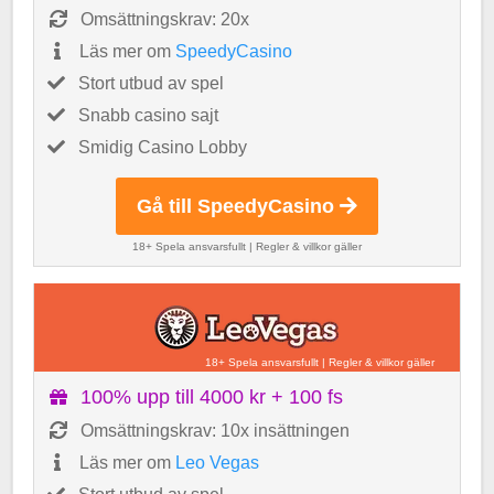
Omsättningskrav: 20x
Läs mer om
SpeedyCasino
Stort utbud av spel
Snabb casino sajt
Smidig Casino Lobby
Gå till SpeedyCasino
18+ Spela ansvarsfullt
|
Regler & villkor gäller
18+ Spela ansvarsfullt
|
Regler & villkor gäller
100% upp till 4000 kr + 100 fs
Omsättningskrav: 10x insättningen
Läs mer om
Leo Vegas