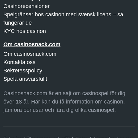
Casinorecensioner
Spelgränser hos casinon med svensk licens – så
fungerar de
KYC hos casinon
Om casinosnack.com
Om casinosnack.com
Kontakta oss
Sekretesspolicy
Spela ansvarsfullt
Casinosnack.com är en sajt om casinospel för dig
över 18 år. Här kan du få information om casinon,
jämföra bonusar och lära dig olika casinospel.