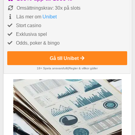
Omsättningskrav: 30x på slots
Läs mer om
Unibet
Stort casino
Exklusiva spel
Odds, poker & bingo
Gå till Unibet
18+ Spela ansvarsfullt
|
Regler & villkor gäller