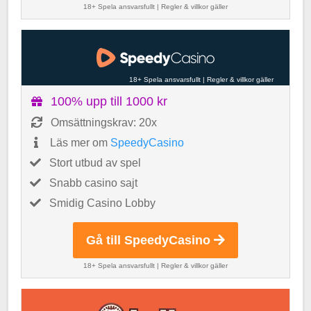
18+ Spela ansvarsfullt
|
Regler & villkor gäller
18+ Spela ansvarsfullt
|
Regler & villkor gäller
100% upp till 1000 kr
Omsättningskrav: 20x
Läs mer om
SpeedyCasino
Stort utbud av spel
Snabb casino sajt
Smidig Casino Lobby
Gå till SpeedyCasino
18+ Spela ansvarsfullt
|
Regler & villkor gäller