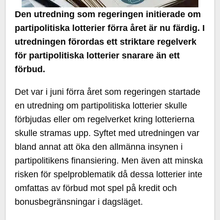
Den utredning som regeringen initierade om
partipolitiska lotterier förra året är nu färdig. I
utredningen förordas ett striktare regelverk
för partipolitiska lotterier snarare än ett
förbud.
Det var i juni förra året som regeringen startade
en utredning om partipolitiska lotterier skulle
förbjudas eller om regelverket kring lotterierna
skulle stramas upp. Syftet med utredningen var
bland annat att öka den allmänna insynen i
partipolitikens finansiering. Men även att minska
risken för spelproblematik då dessa lotterier inte
omfattas av förbud mot spel på kredit och
bonusbegränsningar i dagsläget.