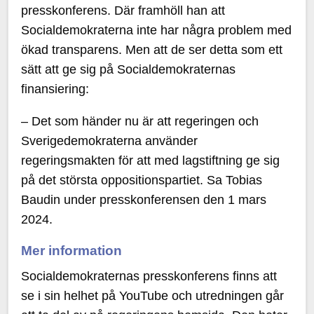
presskonferens. Där framhöll han att
Socialdemokraterna inte har några problem med
ökad transparens. Men att de ser detta som ett
sätt att ge sig på Socialdemokraternas
finansiering:
– Det som händer nu är att regeringen och
Sverigedemokraterna använder
regeringsmakten för att med lagstiftning ge sig
på det största oppositionspartiet. Sa Tobias
Baudin under presskonferensen den 1 mars
2024.
Mer information
Socialdemokraternas presskonferens finns att
se i sin helhet på YouTube och utredningen går