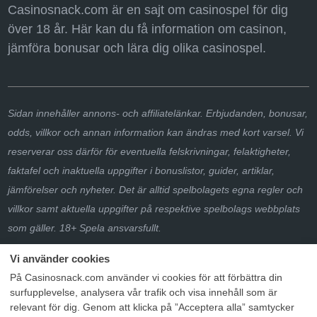
Casinosnack.com är en sajt om casinospel för dig
över 18 år. Här kan du få information om casinon,
jämföra bonusar och lära dig olika casinospel.
Sidan innehåller annons- och affiliatelänkar. Erbjudanden, bonusar,
odds, villkor och annan information kan ändras med kort varsel. Vi
reserverar oss därför för eventuella felskrivningar, felaktigheter,
faktafel och inaktuella uppgifter i bonuslistor, guider, artiklar,
jämförelser och nyheter. Det är alltid spelbolagets egna regler och
villkor samt aktuella uppgifter på respektive spelbolags webbplats
som gäller. 18+ Spela ansvarsfullt.
På Casinosnack.com använder vi cookies för att förbättra din
surfupplevelse, analysera vår trafik och visa innehåll som är
relevant för dig. Genom att klicka på ”Acceptera alla” samtycker