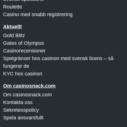
Roulette
Casino med snabb registrering
Aktuellt
Gold Blitz
Gates of Olympus
Casinorecensioner
Spelgränser hos casinon med svensk licens – så
fungerar de
KYC hos casinon
Om casinosnack.com
Om casinosnack.com
Kontakta oss
Sekretesspolicy
Spela ansvarsfullt