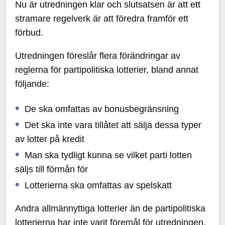
Nu är utredningen klar och slutsatsen är att ett
stramare regelverk är att föredra framför ett
förbud.
Utredningen föreslår flera förändringar av
reglerna för partipolitiska lotterier, bland annat
följande:
De ska omfattas av bonusbegränsning
Det ska inte vara tillåtet att sälja dessa typer
av lotter på kredit
Man ska tydligt kunna se vilket parti lotten
säljs till förmån för
Lotterierna ska omfattas av spelskatt
Andra allmännyttiga lotterier än de partipolitiska
lotterierna har inte varit föremål för utredningen.