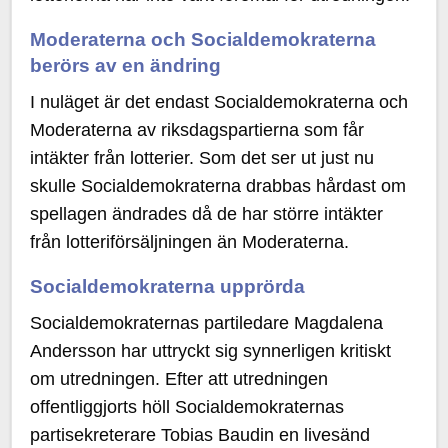
Moderaterna och Socialdemokraterna
berörs av en ändring
I nuläget är det endast Socialdemokraterna och
Moderaterna av riksdagspartierna som får
intäkter från lotterier. Som det ser ut just nu
skulle Socialdemokraterna drabbas hårdast om
spellagen ändrades då de har större intäkter
från lotteriförsäljningen än Moderaterna.
Socialdemokraterna upprörda
Socialdemokraternas partiledare Magdalena
Andersson har uttryckt sig synnerligen kritiskt
om utredningen. Efter att utredningen
offentliggjorts höll Socialdemokraternas
partisekreterare Tobias Baudin en livesänd