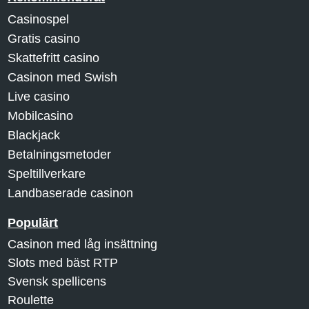
Casinospel
Gratis casino
Skattefritt casino
Casinon med Swish
Live casino
Mobilcasino
Blackjack
Betalningsmetoder
Speltillverkare
Landbaserade casinon
Populärt
Casinon med låg insättning
Slots med bäst RTP
Svensk spellicens
Roulette