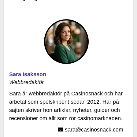
Sara Isaksson
Webbredaktör
Sara är webbredaktör på Casinosnack och har
arbetat som spelskribent sedan 2012. Här på
sajten skriver hon artiklar, nyheter, guider och
recensioner om allt som rör casinomarknaden.
sara@casinosnack.com