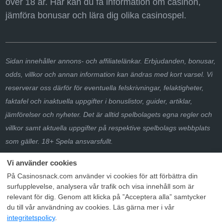
över 18 år. Här kan du få information om casinon,
jämföra bonusar och lära dig olika casinospel.
Sidan innehåller annons- och affiliatelänkar. Erbjudanden, bonusar,
odds, villkor och annan information kan ändras med kort varsel. Vi
reserverar oss därför för eventuella felskrivningar, felaktigheter,
faktafel och inaktuella uppgifter i bonuslistor, guider, artiklar,
jämförelser och nyheter. Det är alltid spelbolagets egna regler och
villkor samt aktuella uppgifter på respektive spelbolags webbplats
som gäller. 18+ Spela ansvarsfullt.
På Casinosnack.com använder vi cookies för att förbättra din
surfupplevelse, analysera vår trafik och visa innehåll som är
relevant för dig. Genom att klicka på ”Acceptera alla” samtycker
du till vår användning av cookies. Läs gärna mer i vår
integritetspolicy
.