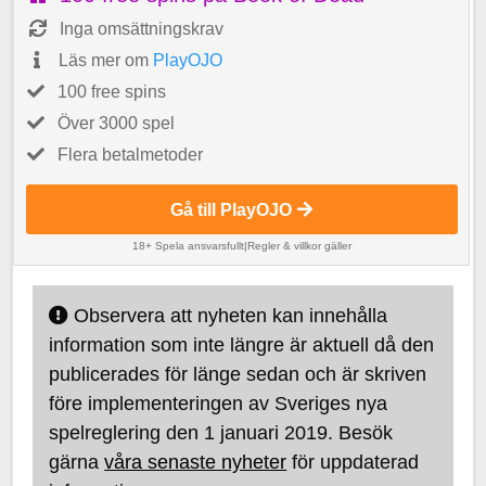
Inga omsättningskrav
Läs mer om
PlayOJO
100 free spins
Över 3000 spel
Flera betalmetoder
Gå till PlayOJO
18+ Spela ansvarsfullt
|
Regler & villkor gäller
Observera att nyheten kan innehålla
information som inte längre är aktuell då den
publicerades för länge sedan och är skriven
före implementeringen av Sveriges nya
spelreglering den 1 januari 2019. Besök
gärna
våra senaste nyheter
för uppdaterad