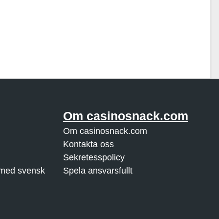
Om casinosnack.com
Om casinosnack.com
Kontakta oss
Sekretesspolicy
 med svensk
Spela ansvarsfullt