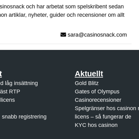
sinosnack och har arbetat som spelskribent sedan
on artiklar, nyheter, guider och recensioner om allt
sara@casinosnack.com
t
Aktuellt
 låg insättning
Gold Blitz
bäst RTP
Gates of Olympus
licens
Casinorecensioner
Spelgränser hos casinon
snabb registrering
licens – så fungerar de
KYC hos casinon