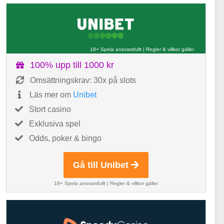
18+ Spela ansvarsfullt
|
Regler & villkor gäller
100% upp till 1000 kr
Omsättningskrav: 30x på slots
Läs mer om
Unibet
Stort casino
Exklusiva spel
Odds, poker & bingo
Gå till Unibet
18+ Spela ansvarsfullt
|
Regler & villkor gäller