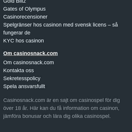
Gold Blitz
Gates of Olympus
Casinorecensioner
Spelgränser hos casinon med svensk licens – så
fungerar de
KYC hos casinon
Om casinosnack.com
Om casinosnack.com
Kontakta oss
Sekretesspolicy
Spela ansvarsfullt
Casinosnack.com är en sajt om casinospel för dig
över 18 år. Här kan du få information om casinon,
jämföra bonusar och lära dig olika casinospel.