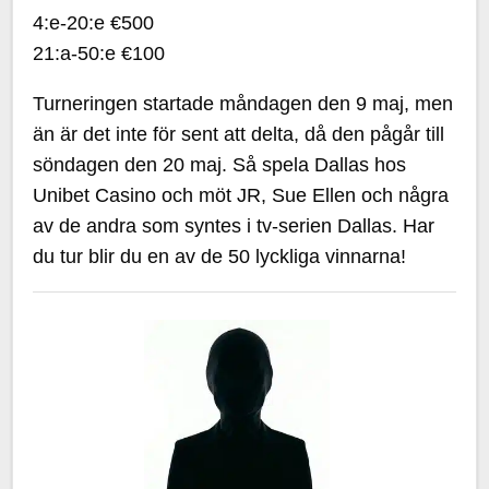
4:e-20:e €500
21:a-50:e €100
Turneringen startade måndagen den 9 maj, men
än är det inte för sent att delta, då den pågår till
söndagen den 20 maj. Så spela Dallas hos
Unibet Casino och möt JR, Sue Ellen och några
av de andra som syntes i tv-serien Dallas. Har
du tur blir du en av de 50 lyckliga vinnarna!