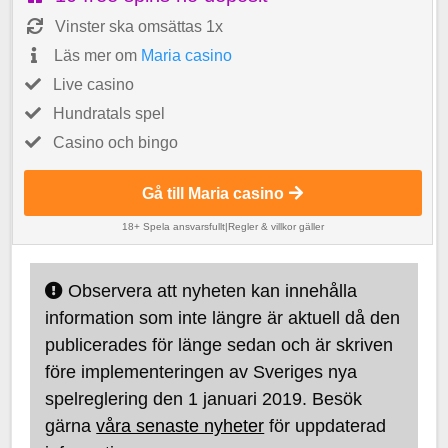
Vinster ska omsättas 1x
Läs mer om
Maria casino
Live casino
Hundratals spel
Casino och bingo
Gå till Maria casino
18+ Spela ansvarsfullt
|
Regler & villkor gäller
Observera att nyheten kan innehålla
information som inte längre är aktuell då den
publicerades för länge sedan och är skriven
före implementeringen av Sveriges nya
spelreglering den 1 januari 2019. Besök
gärna
våra senaste nyheter
för uppdaterad