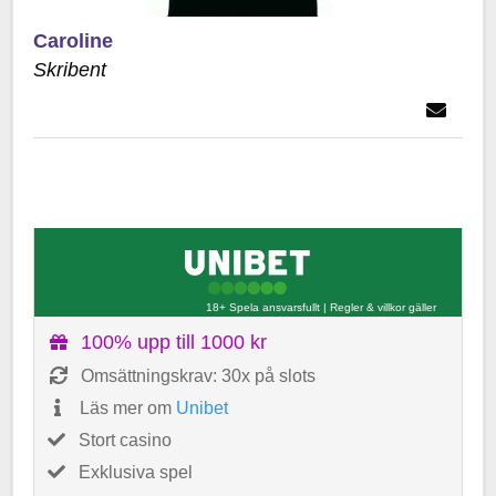
Caroline
Skribent
18+ Spela ansvarsfullt
|
Regler & villkor gäller
100% upp till 1000 kr
Omsättningskrav: 30x på slots
Läs mer om
Unibet
Stort casino
Exklusiva spel