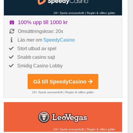
18+ Spela ansvarsfullt
|
Regler & villkor gäller
100% upp till 1000 kr
Omsättningskrav: 20x
Läs mer om
SpeedyCasino
Stort utbud av spel
Snabb casino sajt
Smidig Casino Lobby
Gå till SpeedyCasino
18+ Spela ansvarsfullt
|
Regler & villkor gäller
18+ Spela ansvarsfullt
|
Regler & villkor gäller