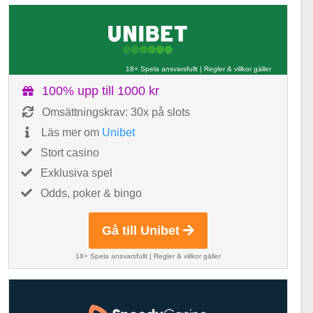
18+ Spela ansvarsfullt
|
Regler & villkor gäller
100% upp till 1000 kr
Omsättningskrav: 30x på slots
Läs mer om
Unibet
Stort casino
Exklusiva spel
Odds, poker & bingo
Gå till Unibet
18+ Spela ansvarsfullt
|
Regler & villkor gäller