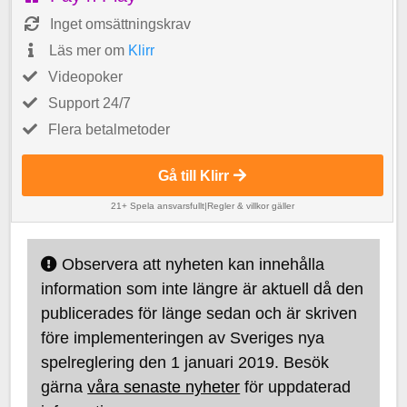
Inget omsättningskrav
Läs mer om
Klirr
Videopoker
Support 24/7
Flera betalmetoder
Gå till Klirr
21+ Spela ansvarsfullt
|
Regler & villkor gäller
Observera att nyheten kan innehålla
information som inte längre är aktuell då den
publicerades för länge sedan och är skriven
före implementeringen av Sveriges nya
spelreglering den 1 januari 2019. Besök
gärna
våra senaste nyheter
för uppdaterad