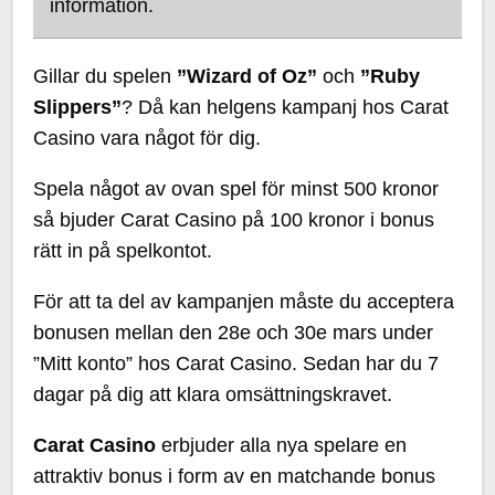
information.
Gillar du spelen
”Wizard of Oz”
och
”Ruby
Slippers”
? Då kan helgens kampanj hos Carat
Casino vara något för dig.
Spela något av ovan spel för minst 500 kronor
så bjuder Carat Casino på 100 kronor i bonus
rätt in på spelkontot.
För att ta del av kampanjen måste du acceptera
bonusen mellan den 28e och 30e mars under
”Mitt konto” hos Carat Casino. Sedan har du 7
dagar på dig att klara omsättningskravet.
Carat Casino
erbjuder alla nya spelare en
attraktiv bonus i form av en matchande bonus