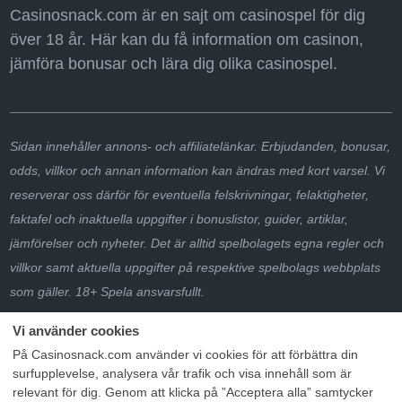
Casinosnack.com är en sajt om casinospel för dig
över 18 år. Här kan du få information om casinon,
jämföra bonusar och lära dig olika casinospel.
Sidan innehåller annons- och affiliatelänkar. Erbjudanden, bonusar,
odds, villkor och annan information kan ändras med kort varsel. Vi
reserverar oss därför för eventuella felskrivningar, felaktigheter,
faktafel och inaktuella uppgifter i bonuslistor, guider, artiklar,
jämförelser och nyheter. Det är alltid spelbolagets egna regler och
villkor samt aktuella uppgifter på respektive spelbolags webbplats
som gäller. 18+ Spela ansvarsfullt.
På Casinosnack.com använder vi cookies för att förbättra din
surfupplevelse, analysera vår trafik och visa innehåll som är
relevant för dig. Genom att klicka på ”Acceptera alla” samtycker