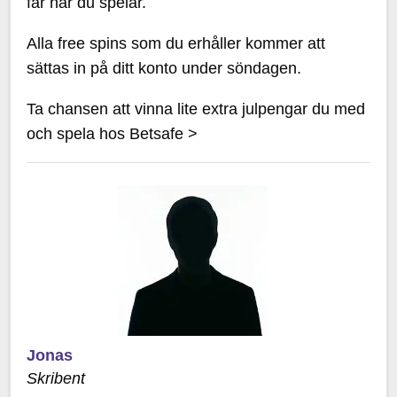
får när du spelar.
Alla free spins som du erhåller kommer att
sättas in på ditt konto under söndagen.
Ta chansen att vinna lite extra julpengar du med
och spela hos Betsafe >
Jonas
Skribent