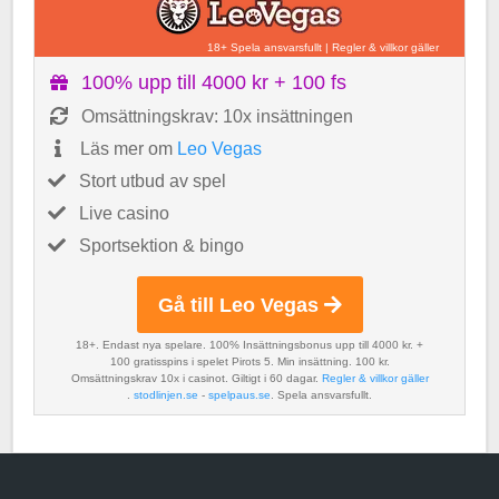
18+ Spela ansvarsfullt
|
Regler & villkor gäller
100% upp till 4000 kr + 100 fs
Omsättningskrav: 10x insättningen
Läs mer om
Leo Vegas
Stort utbud av spel
Live casino
Sportsektion & bingo
Gå till Leo Vegas
18+. Endast nya spelare. 100% Insättningsbonus upp till 4000 kr. +
100 gratisspins i spelet Pirots 5. Min insättning. 100 kr.
Omsättningskrav 10x i casinot. Giltigt i 60 dagar.
Regler & villkor gäller
.
stodlinjen.se
-
spelpaus.se
. Spela ansvarsfullt.