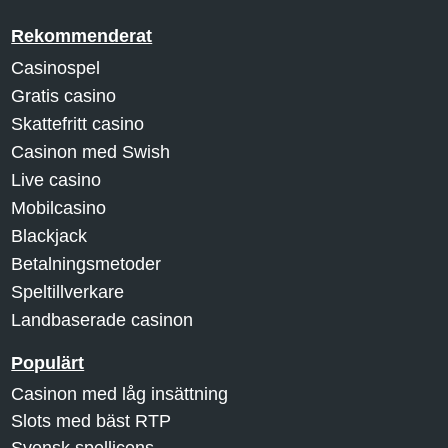
Rekommenderat
Casinospel
Gratis casino
Skattefritt casino
Casinon med Swish
Live casino
Mobilcasino
Blackjack
Betalningsmetoder
Speltillverkare
Landbaserade casinon
Populärt
Casinon med låg insättning
Slots med bäst RTP
Svensk spellicens