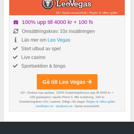
18+ Spela ansvarsfullt
|
Regler & villkor gäller
100% upp till 4000 kr + 100 fs
Omsättningskrav: 10x insättningen
Läs mer om
Leo Vegas
Stort utbud av spel
Live casino
Sportsektion & bingo
Gå till Leo Vegas
18+. Endast nya spelare. 100% Insättningsbonus upp till 4000 kr. +
100 gratisspins i spelet Pirots 5. Min insättning. 100 kr.
Omsättningskrav 10x i casinot. Giltigt i 60 dagar.
Regler & villkor gäller
.
stodlinjen.se
-
spelpaus.se
. Spela ansvarsfullt.