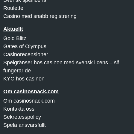
Roulette
Casino med snabb registrering
Aktuellt
Gold Blitz
Gates of Olympus
Casinorecensioner
Spelgränser hos casinon med svensk licens – så
fungerar de
KYC hos casinon
Om casinosnack.com
Om casinosnack.com
Kontakta oss
Sekretesspolicy
Spela ansvarsfullt