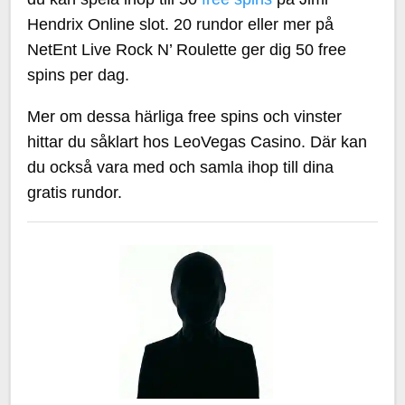
Hendrix Online slot. 20 rundor eller mer på
NetEnt Live Rock N’ Roulette ger dig 50 free
spins per dag.
Mer om dessa härliga free spins och vinster
hittar du såklart hos LeoVegas Casino. Där kan
du också vara med och samla ihop till dina
gratis rundor.