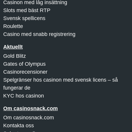
Casinon med låg insättning
Slots med bäst RTP
Svensk spellicens
Roulette
Casino med snabb registrering
Aktuellt
Gold Blitz
Gates of Olympus
Casinorecensioner
Spelgränser hos casinon med svensk licens – så
fungerar de
KYC hos casinon
Om casinosnack.com
Om casinosnack.com
Kontakta oss