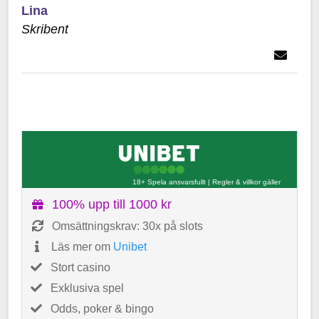
Lina
Skribent
18+ Spela ansvarsfullt
|
Regler & villkor gäller
100% upp till 1000 kr
Omsättningskrav: 30x på slots
Läs mer om
Unibet
Stort casino
Exklusiva spel
Odds, poker & bingo