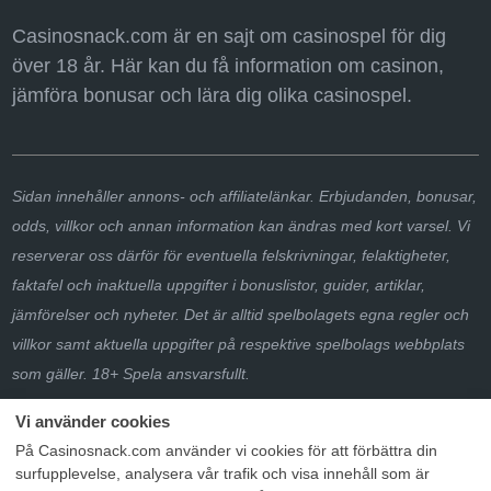
Casinosnack.com är en sajt om casinospel för dig
över 18 år. Här kan du få information om casinon,
jämföra bonusar och lära dig olika casinospel.
Sidan innehåller annons- och affiliatelänkar. Erbjudanden, bonusar,
odds, villkor och annan information kan ändras med kort varsel. Vi
reserverar oss därför för eventuella felskrivningar, felaktigheter,
faktafel och inaktuella uppgifter i bonuslistor, guider, artiklar,
jämförelser och nyheter. Det är alltid spelbolagets egna regler och
villkor samt aktuella uppgifter på respektive spelbolags webbplats
som gäller. 18+ Spela ansvarsfullt.
På Casinosnack.com använder vi cookies för att förbättra din
surfupplevelse, analysera vår trafik och visa innehåll som är