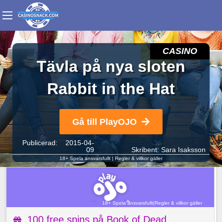
CASINO
Tävla på nya sloten
Rabbit in the Hat
Gå till PlayOJO
Publicerad: 2015-04-
09
Skribent:
Sara Isaksson
18+ Spela ansvarsfullt
|
Regler & villkor gäller
18+ Spela ansvarsfullt
|
Regler & villkor gäller
100 free spins på Book of Dead