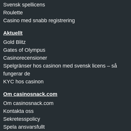
Svensk spellicens
Roulette
Casino med snabb registrering
Aktuellt
Gold Blitz
Gates of Olympus
Casinorecensioner
Spelgränser hos casinon med svensk licens – så
fungerar de
KYC hos casinon
Om casinosnack.com
Om casinosnack.com
Kontakta oss
Sekretesspolicy
Spela ansvarsfullt