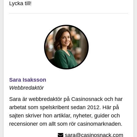
Lycka till!
Sara Isaksson
Webbredaktör
Sara är webbredaktör på Casinosnack och har
arbetat som spelskribent sedan 2012. Här på
sajten skriver hon artiklar, nyheter, guider och
recensioner om allt som rör casinomarknaden.
sara@casinosnack.com