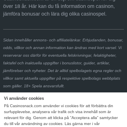
över 18 år. Här kan du få information om casinon,
jämföra bonusar och lära dig olika casinospel.
Sidan innehåller annons- och affiliatelänkar. Erbjudanden, bonusar,
odds, villkor och annan information kan ändras med kort varsel. Vi
reserverar oss därför för eventuella felskrivningar, felaktigheter,
faktafel och inaktuella uppgifter i bonuslistor, guider, artiklar,
jämförelser och nyheter. Det är alltid spelbolagets egna regler och
villkor samt aktuella uppgifter på respektive spelbolags webbplats
som gäller. 18+ Spela ansvarsfullt.
På Casinosnack.com använder vi cookies för att förbättra din
surfupplevelse, analysera vår trafik och visa innehåll som är
relevant för dig. Genom att klicka på ”Acceptera alla” samtycker
du till vår användning av cookies. Läs gärna mer i vår