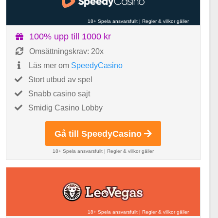
18+ Spela ansvarsfullt
|
Regler & villkor gäller
100% upp till 1000 kr
Omsättningskrav: 20x
Läs mer om
SpeedyCasino
Stort utbud av spel
Snabb casino sajt
Smidig Casino Lobby
Gå till SpeedyCasino
18+ Spela ansvarsfullt
|
Regler & villkor gäller
18+ Spela ansvarsfullt
|
Regler & villkor gäller