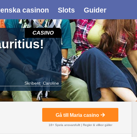
enska casinon
Slots
Guider
CASINO
uritius!
Skribent:
Caroline
Gå till Maria casino
18+ Spela ansvarsfullt
|
Regler & villkor gäller