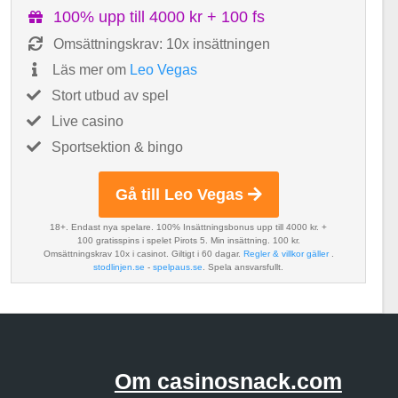
100% upp till 4000 kr + 100 fs
Omsättningskrav: 10x insättningen
Läs mer om
Leo Vegas
Stort utbud av spel
Live casino
Sportsektion & bingo
Gå till Leo Vegas
18+. Endast nya spelare. 100% Insättningsbonus upp till 4000 kr. +
100 gratisspins i spelet Pirots 5. Min insättning. 100 kr.
Omsättningskrav 10x i casinot. Giltigt i 60 dagar.
Regler & villkor gäller
.
stodlinjen.se
-
spelpaus.se
. Spela ansvarsfullt.
Om casinosnack.com