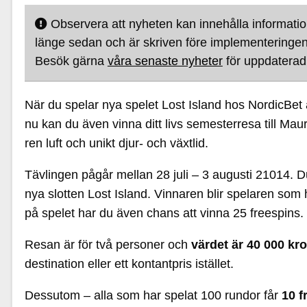
Observera att nyheten kan innehålla information
länge sedan och är skriven före implementeringen
Besök gärna
våra senaste nyheter
för uppdaterad 
När du spelar nya spelet Lost Island hos NordicBet
nu kan du även vinna ditt livs semesterresa till Mauri
ren luft och unikt djur- och växtlid.
Tävlingen pågår mellan 28 juli – 3 augusti 21014. D
nya slotten Lost Island. Vinnaren blir spelaren som 
på spelet har du även chans att vinna 25 freespins.
Resan är för två personer och
värdet är 40 000 kr
destination eller ett kontantpris istället.
Dessutom – alla som har spelat 100 rundor får
10 f