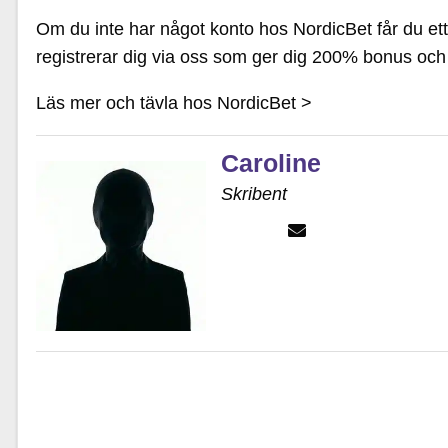
Om du inte har något konto hos NordicBet får du e
registrerar dig via oss som ger dig 200% bonus och
Läs mer och tävla hos NordicBet >
Caroline
Skribent