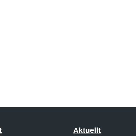
t
Aktuellt