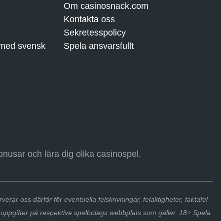
Om casinosnack.com
Kontakta oss
Sekretesspolicy
 med svensk
Spela ansvarsfullt
nusar och lära dig olika casinospel.
rar oss därför för eventuella felskrivningar, felaktigheter, faktafel
lla uppgifter på respektive spelbolags webbplats som gäller. 18+ Spela