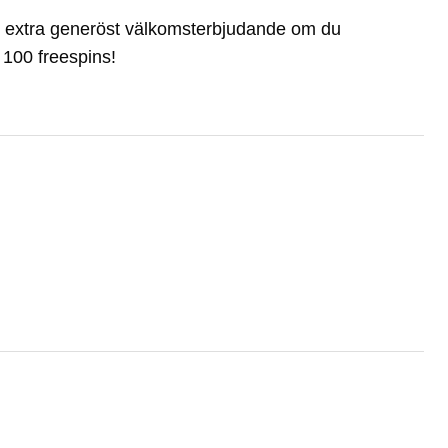
tt extra generöst välkomsterbjudande om du
 100 freespins!