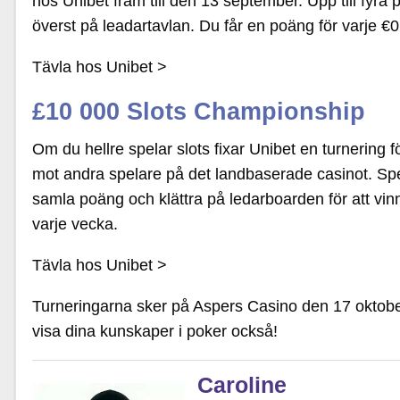
hos Unibet fram till den 13 september. Upp till fyr
överst på leadartavlan. Du får en poäng för varje €0
Tävla hos Unibet >
£10 000 Slots Championship
Om du hellre spelar slots fixar Unibet en turnering f
mot andra spelare på det landbaserade casinot. Sp
samla poäng och klättra på ledarboarden för att vinn
varje vecka.
Tävla hos Unibet >
Turneringarna sker på Aspers Casino den 17 oktob
visa dina kunskaper i poker också!
Caroline