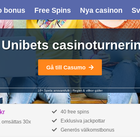
o bonus
Free Spins
Nya casinon
Sv
 i Unibets casinoturneri
Gå till Casumo
18+ Spela ansvarsfullt
|
Regler & villkor gäller
kr
40 free spins
Exklusiva jackpottar
a omsättas 30x
Generös välkomstbonus