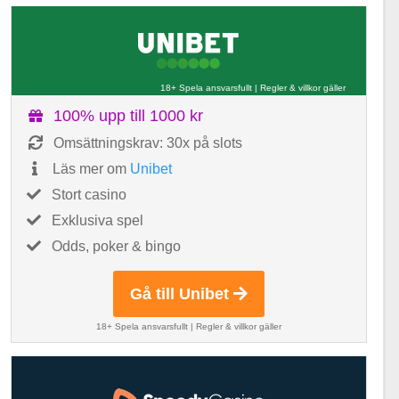
18+ Spela ansvarsfullt
|
Regler & villkor gäller
100% upp till 1000 kr
Omsättningskrav: 30x på slots
Läs mer om
Unibet
Stort casino
Exklusiva spel
Odds, poker & bingo
Gå till Unibet
18+ Spela ansvarsfullt
|
Regler & villkor gäller