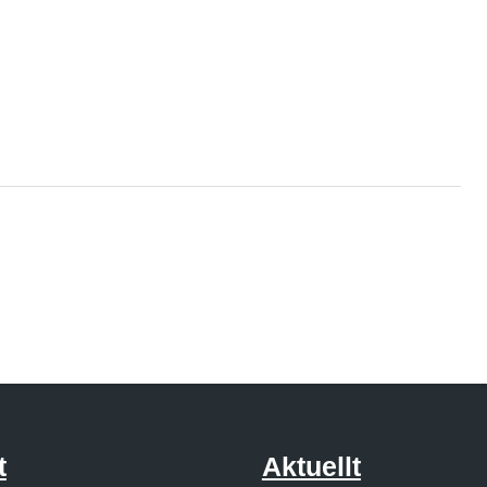
t
Aktuellt