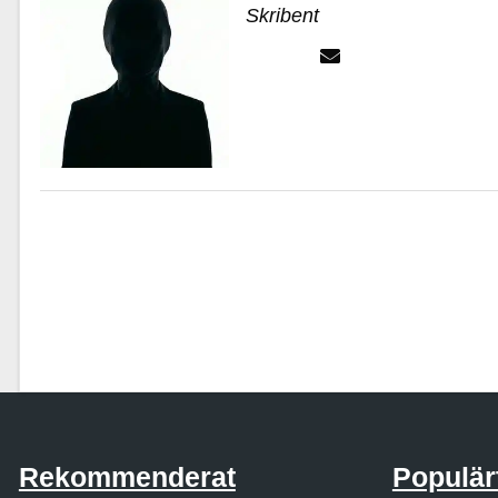
Skribent
Rekommenderat
Populär