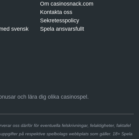
Om casinosnack.com
Kontakta oss
Sekretesspolicy
 med svensk
Spela ansvarsfullt
nusar och lära dig olika casinospel.
rar oss därför för eventuella felskrivningar, felaktigheter, faktafel
lla uppgifter på respektive spelbolags webbplats som gäller. 18+ Spela