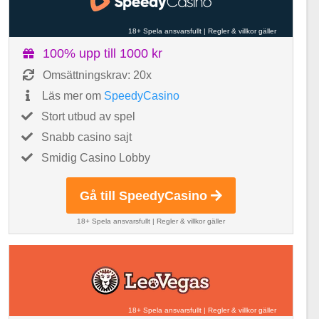
18+ Spela ansvarsfullt
|
Regler & villkor gäller
100% upp till 1000 kr
Omsättningskrav: 20x
Läs mer om
SpeedyCasino
Stort utbud av spel
Snabb casino sajt
Smidig Casino Lobby
Gå till SpeedyCasino
18+ Spela ansvarsfullt
|
Regler & villkor gäller
18+ Spela ansvarsfullt
|
Regler & villkor gäller