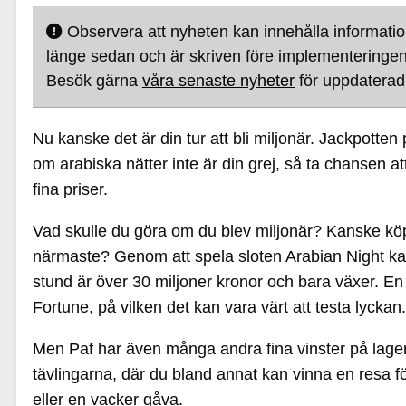
Observera att nyheten kan innehålla information
länge sedan och är skriven före implementeringen
Besök gärna
våra senaste nyheter
för uppdaterad 
Nu kanske det är din tur att bli miljonär. Jackpotte
om arabiska nätter inte är din grej, så ta chansen 
fina priser.
Vad skulle du göra om du blev miljonär? Kanske köpa 
närmaste? Genom att spela sloten Arabian Night kan
stund är över 30 miljoner kronor och bara växer. 
Fortune, på vilken det kan vara värt att testa lyckan.
Men Paf har även många andra fina vinster på lager.
tävlingarna, där du bland annat kan vinna en resa f
eller en vacker gåva.