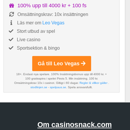
100% upp till 4000 kr + 100 fs
Omsättningskrav: 10x insättningen
Läs mer om
Leo Vegas
Stort utbud av spel
Live casino
Sportsektion & bingo
Gå till Leo Vegas
18+. Endast nya spelare. 100% Insättningsbonus upp till 4000 kr. +
100 gratisspins i spelet Pirots 5. Min insättning. 100 kr.
Omsättningskrav 10x i casinot. Giltigt i 60 dagar.
Regler & villkor gäller
.
stodlinjen.se
-
spelpaus.se
. Spela ansvarsfullt.
Om casinosnack.com