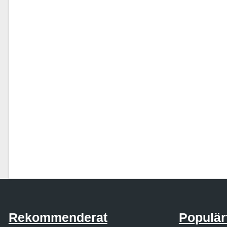
Rekommenderat
Populär