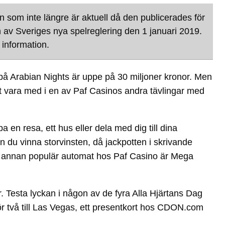
 som inte längre är aktuell då den publicerades för
 av Sveriges nya spelreglering den 1 januari 2019.
information.
n på Arabian Nights är uppe på 30 miljoner kronor. Men
att vara med i en av Paf Casinos andra tävlingar med
en resa, ett hus eller dela med dig till dina
 du vinna storvinsten, då jackpotten i skrivande
En annan populär automat hos Paf Casino är Mega
 Testa lyckan i någon av de fyra Alla Hjärtans Dag
ör två till Las Vegas, ett presentkort hos CDON.com